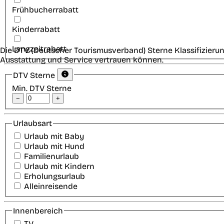
Frühbucherrabatt
Kinderrabatt
Langzeitrabatt
Die DTV (Deutscher Tourismusverband) Sterne Klassifizierun
Ausstattung und Service vertrauen können.
DTV Sterne
Min. DTV Sterne
−
+
Urlaubsart
Urlaub mit Baby
Urlaub mit Hund
Familienurlaub
Urlaub mit Kindern
Erholungsurlaub
Alleinreisende
Innenbereich
TV