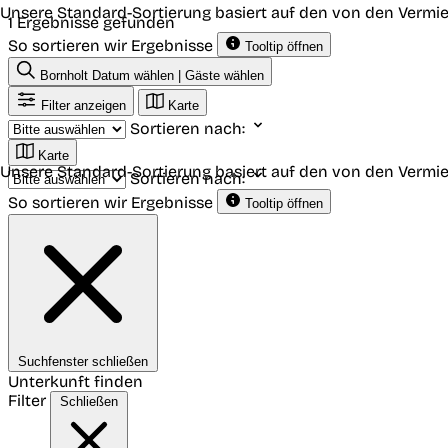
Unsere Standard-Sortierung basiert auf den von den Vermie
1 Ergebnisse gefunden
So sortieren wir Ergebnisse
Tooltip öffnen
Bornholt
Datum wählen | Gäste wählen
Filter anzeigen
Karte
Sortieren nach:
Karte
Unsere Standard-Sortierung basiert auf den von den Vermie
Sortieren nach:
So sortieren wir Ergebnisse
Tooltip öffnen
Suchfenster schließen
Unterkunft finden
Filter
Schließen