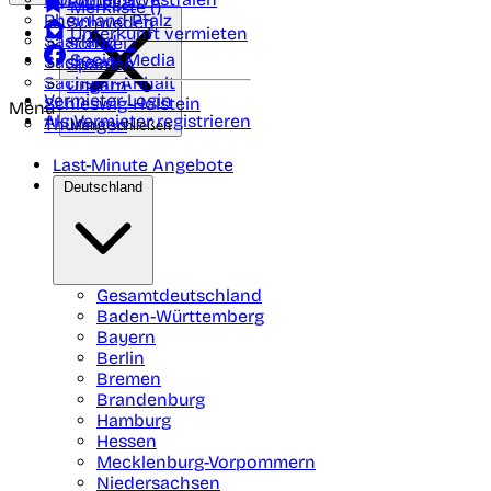
Portugal
Merkliste (
)
Rheinland Pfalz
Schweden
Unterkunft vermieten
Saarland
Schweiz
Social Media
Sachsen
Spanien
Sachsen-Anhalt
Ungarn
Vermieter-Login
Schleswig-Holstein
Menü
Als Vermieter registrieren
Thüringen
Menü schließen
Last-Minute Angebote
Deutschland
Gesamtdeutschland
Baden-Württemberg
Bayern
Berlin
Bremen
Brandenburg
Hamburg
Hessen
Mecklenburg-Vorpommern
Niedersachsen