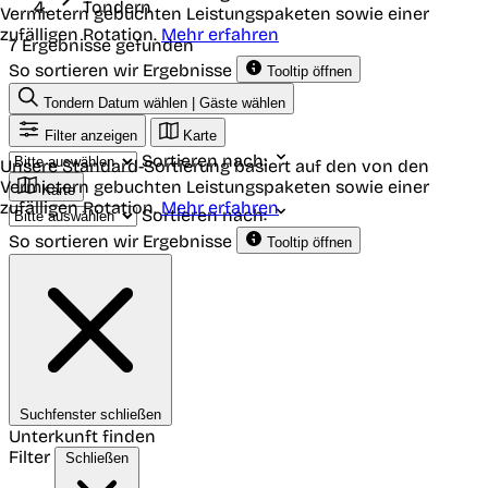
Tondern
Vermietern gebuchten Leistungspaketen sowie einer
zufälligen Rotation.
Mehr erfahren
7 Ergebnisse gefunden
So sortieren wir Ergebnisse
Tooltip öffnen
Tondern
Datum wählen | Gäste wählen
Filter anzeigen
Karte
Sortieren nach:
Unsere Standard-Sortierung basiert auf den von den
Vermietern gebuchten Leistungspaketen sowie einer
Karte
zufälligen Rotation.
Mehr erfahren
Sortieren nach:
So sortieren wir Ergebnisse
Tooltip öffnen
Suchfenster schließen
Unterkunft finden
Filter
Schließen