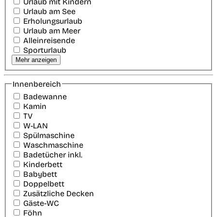
Urlaub mit Kindern
Urlaub am See
Erholungsurlaub
Urlaub am Meer
Alleinreisende
Sporturlaub
Mehr anzeigen
Innenbereich
Badewanne
Kamin
TV
W-LAN
Spülmaschine
Waschmaschine
Badetücher inkl.
Kinderbett
Babybett
Doppelbett
Zusätzliche Decken
Gäste-WC
Föhn