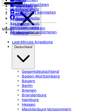
Polen
FAQ
Nordrhein-Westfalen
Portugal
Merkliste (
)
Rheinland Pfalz
Schweden
Unterkunft vermieten
Saarland
Schweiz
Social Media
Sachsen
Spanien
Sachsen-Anhalt
Ungarn
Vermieter-Login
Schleswig-Holstein
Menü
Als Vermieter registrieren
Thüringen
Menü schließen
Last-Minute Angebote
Deutschland
Gesamtdeutschland
Baden-Württemberg
Bayern
Berlin
Bremen
Brandenburg
Hamburg
Hessen
Mecklenburg-Vorpommern