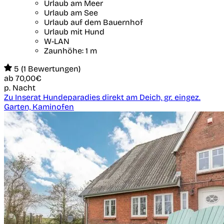
Urlaub am Meer
Urlaub am See
Urlaub auf dem Bauernhof
Urlaub mit Hund
W-LAN
Zaunhöhe: 1 m
5 (1 Bewertungen)
ab
70,00€
p. Nacht
Zu Inserat Hundeparadies direkt am Deich, gr. eingez.
Garten, Kaminofen