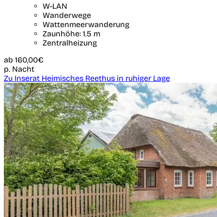
W-LAN
Wanderwege
Wattenmeerwanderung
Zaunhöhe: 1.5 m
Zentralheizung
ab
160,00€
p. Nacht
Zu Inserat Heimisches Reethus in ruhiger Lage