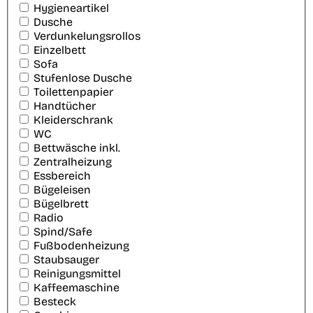
Hygieneartikel
Dusche
Verdunkelungsrollos
Einzelbett
Sofa
Stufenlose Dusche
Toilettenpapier
Handtücher
Kleiderschrank
WC
Bettwäsche inkl.
Zentralheizung
Essbereich
Bügeleisen
Bügelbrett
Radio
Spind/Safe
Fußbodenheizung
Staubsauger
Reinigungsmittel
Kaffeemaschine
Besteck