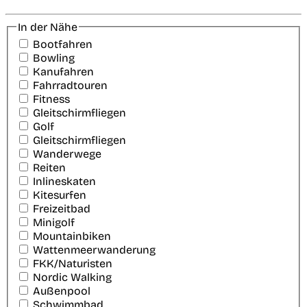
In der Nähe
Bootfahren
Bowling
Kanufahren
Fahrradtouren
Fitness
Gleitschirmfliegen
Golf
Gleitschirmfliegen
Wanderwege
Reiten
Inlineskaten
Kitesurfen
Freizeitbad
Minigolf
Mountainbiken
Wattenmeerwanderung
FKK/Naturisten
Nordic Walking
Außenpool
Schwimmbad