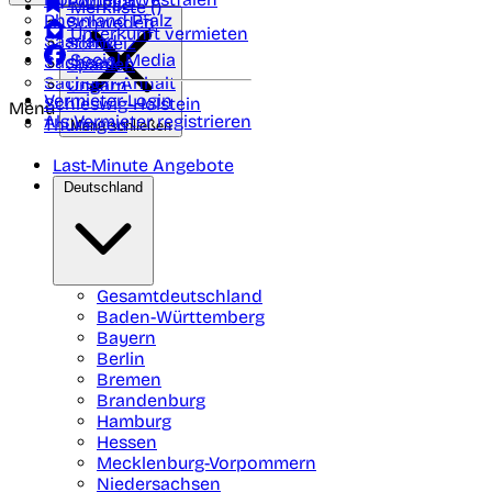
Portugal
Merkliste (
)
Rheinland Pfalz
Schweden
Unterkunft vermieten
Saarland
Schweiz
Social Media
Sachsen
Spanien
Sachsen-Anhalt
Ungarn
Vermieter-Login
Schleswig-Holstein
Menü
Als Vermieter registrieren
Thüringen
Menü schließen
Last-Minute Angebote
Deutschland
Gesamtdeutschland
Baden-Württemberg
Bayern
Berlin
Bremen
Brandenburg
Hamburg
Hessen
Mecklenburg-Vorpommern
Niedersachsen