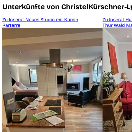
Unterkünfte von ChristelKürschner-Ly
Zu Inserat Neues Studio mit Kamin
Zu Inserat H
Parterre
Thür Wald M