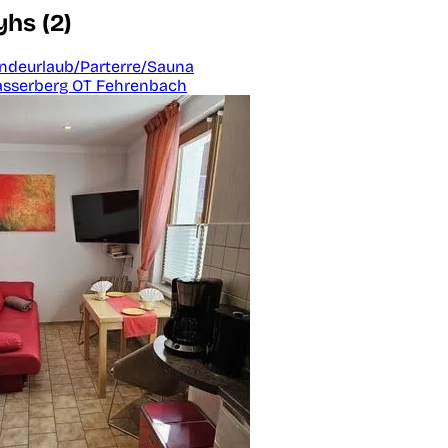
hs (2)
undeurlaub/Parterre/Sauna
asserberg OT Fehrenbach