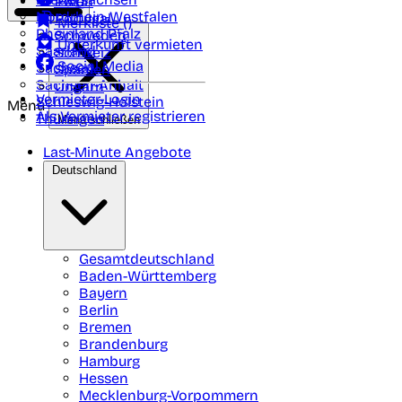
Polen
FAQ
Nordrhein-Westfalen
Portugal
Merkliste (
)
Rheinland Pfalz
Schweden
Unterkunft vermieten
Saarland
Schweiz
Social Media
Sachsen
Spanien
Sachsen-Anhalt
Ungarn
Vermieter-Login
Schleswig-Holstein
Menü
Als Vermieter registrieren
Thüringen
Menü schließen
Last-Minute Angebote
Deutschland
Gesamtdeutschland
Baden-Württemberg
Bayern
Berlin
Bremen
Brandenburg
Hamburg
Hessen
Mecklenburg-Vorpommern