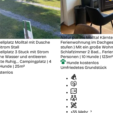
Natur pur ins Molltal Kärnt
llplatz Molltal mit Dusche
Ferienwohnung im Dachges
 Strom
Stall
stufen ) Mit ein große Woh
llplatz 3 Stuck mit Strom
Schlafzimmer 2 Bad...
Ferie
che Wasser und entleeren
Personen | 10 Hunde | 123m²
te Ruhig...
Campingplatz | 4
Hunde kostenlos
 Hunde | 25m²
Umfriedetes Grundstück
stenlos
+35 Mehr