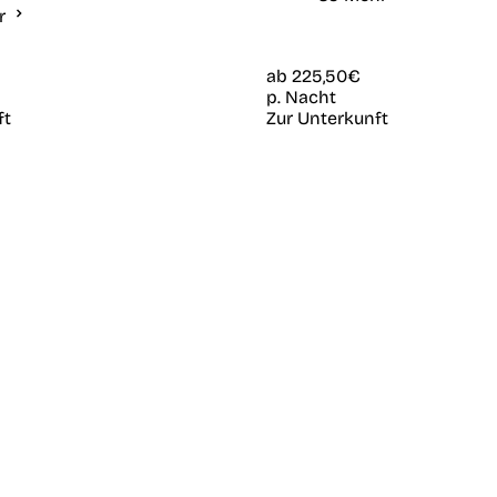
hr
ab
225,50€
p. Nacht
ft
Zur Unterkunft