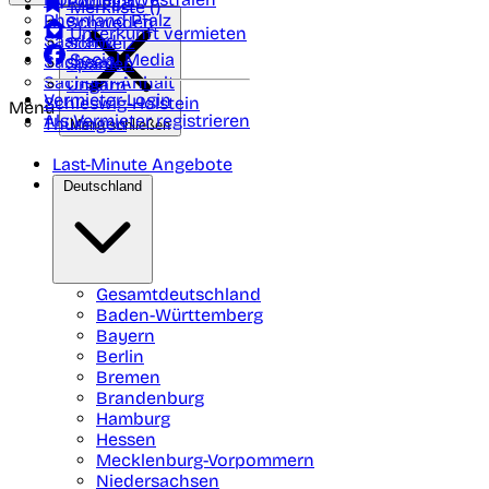
Portugal
Merkliste (
)
Rheinland Pfalz
Schweden
Unterkunft vermieten
Saarland
Schweiz
Social Media
Sachsen
Spanien
Sachsen-Anhalt
Ungarn
Vermieter-Login
Schleswig-Holstein
Menü
Als Vermieter registrieren
Thüringen
Menü schließen
Last-Minute Angebote
Deutschland
Gesamtdeutschland
Baden-Württemberg
Bayern
Berlin
Bremen
Brandenburg
Hamburg
Hessen
Mecklenburg-Vorpommern
Niedersachsen