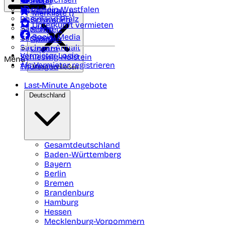
Polen
FAQ
Nordrhein-Westfalen
Portugal
Merkliste (
)
Rheinland Pfalz
Schweden
Unterkunft vermieten
Saarland
Schweiz
Social Media
Sachsen
Spanien
Sachsen-Anhalt
Ungarn
Vermieter-Login
Schleswig-Holstein
Menü
Als Vermieter registrieren
Thüringen
Menü schließen
Last-Minute Angebote
Deutschland
Gesamtdeutschland
Baden-Württemberg
Bayern
Berlin
Bremen
Brandenburg
Hamburg
Hessen
Mecklenburg-Vorpommern