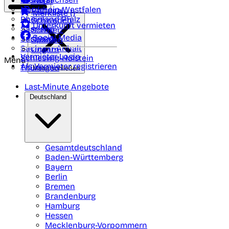
Polen
FAQ
Nordrhein-Westfalen
Portugal
Merkliste (
)
Rheinland Pfalz
Schweden
Unterkunft vermieten
Saarland
Schweiz
Social Media
Sachsen
Spanien
Sachsen-Anhalt
Ungarn
Vermieter-Login
Schleswig-Holstein
Menü
Als Vermieter registrieren
Thüringen
Menü schließen
Last-Minute Angebote
Deutschland
Gesamtdeutschland
Baden-Württemberg
Bayern
Berlin
Bremen
Brandenburg
Hamburg
Hessen
Mecklenburg-Vorpommern