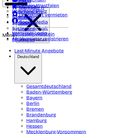
Polen
FAQ
Nordrhein-Westfalen
Portugal
Merkliste (
)
Rheinland Pfalz
Schweden
Unterkunft vermieten
Saarland
Schweiz
Social Media
Sachsen
Spanien
Sachsen-Anhalt
Ungarn
Vermieter-Login
Schleswig-Holstein
Menü
Als Vermieter registrieren
Thüringen
Menü schließen
Last-Minute Angebote
Deutschland
Gesamtdeutschland
Baden-Württemberg
Bayern
Berlin
Bremen
Brandenburg
Hamburg
Hessen
Mecklenburg-Vorpommern