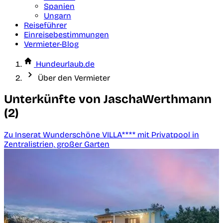
Spanien
Ungarn
Reiseführer
Einreisebestimmungen
Vermieter-Blog
Hundeurlaub.de
Über den Vermieter
Unterkünfte von JaschaWerthmann
(2)
Zu Inserat Wunderschöne VILLA**** mit Privatpool in
Zentralistrien, großer Garten