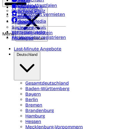
Polen
FAQ
Nordrhein-Westfalen
Portugal
Merkliste (
)
Rheinland Pfalz
Schweden
Unterkunft vermieten
Saarland
Schweiz
Social Media
Sachsen
Spanien
Sachsen-Anhalt
Ungarn
Vermieter-Login
Schleswig-Holstein
Menü
Als Vermieter registrieren
Thüringen
Menü schließen
Last-Minute Angebote
Deutschland
Gesamtdeutschland
Baden-Württemberg
Bayern
Berlin
Bremen
Brandenburg
Hamburg
Hessen
Mecklenburg-Vorpommern