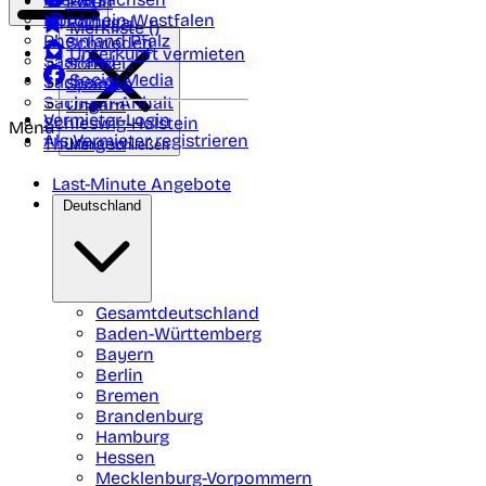
Polen
FAQ
Nordrhein-Westfalen
Portugal
Merkliste (
)
Rheinland Pfalz
Schweden
Unterkunft vermieten
Saarland
Schweiz
Social Media
Sachsen
Spanien
Sachsen-Anhalt
Ungarn
Vermieter-Login
Schleswig-Holstein
Menü
Als Vermieter registrieren
Thüringen
Menü schließen
Last-Minute Angebote
Deutschland
Gesamtdeutschland
Baden-Württemberg
Bayern
Berlin
Bremen
Brandenburg
Hamburg
Hessen
Mecklenburg-Vorpommern