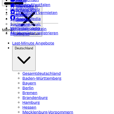
Polen
FAQ
Nordrhein-Westfalen
Portugal
Merkliste (
)
Rheinland Pfalz
Schweden
Unterkunft vermieten
Saarland
Schweiz
Social Media
Sachsen
Spanien
Sachsen-Anhalt
Ungarn
Vermieter-Login
Schleswig-Holstein
Menü
Als Vermieter registrieren
Thüringen
Menü schließen
Last-Minute Angebote
Deutschland
Gesamtdeutschland
Baden-Württemberg
Bayern
Berlin
Bremen
Brandenburg
Hamburg
Hessen
Mecklenburg-Vorpommern