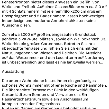
Fensterfronten bietet dieses Anwesen ein Gefühl von
Weite und Freiheit. Auf einer Gesamtfläche von ca. 210 m²
mit 4 Schlafzimmern mit je einem 180 x200 cm großem
Boxspringbett und 2 Badezimmern lassen hochwertiges
Innendesign und moderne Annehmlichkeiten keine
Wünsche offen.
Zum etwa 1.000 m² großen, eingezäuten Grundstück
gehören 3 PKW-Stellplätzen , sowie ein Wallboxanschluß.
Weiterhin ein großes Gartenhaus. Betreten Sie Ihre
überdachte Terrasse und fühlen Sie sich eins mit der
Natur, umgeben von Wiesen und Deichen. Die Aussicht
auf das Wattenmeer und den Leuchtturm auf Norderney
ist unbeschreiblich und lässt es nie langweilig werden…
Ausstattung
Die untere Wohnebene bietet Ihnen ein geräumiges
schönes Wohnzimmer mit offener Küche und Kaminofen.
Die überdachte Terrasse mit Blick in den weitläufigen
Garten lädt zum Sonnen und Verweilen ein. Ein
Hauswirtschaftsraum sowie ein Anschlussraum
komplettieren das Erdgeschoss.
Hinten im Gargen am Gartenhaus befindet sich eine