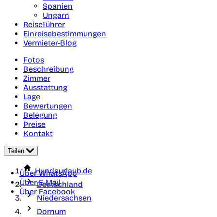
Spanien
Ungarn
Reiseführer
Einreisebestimmungen
Vermieter-Blog
Fotos
Beschreibung
Zimmer
Ausstattung
Lage
Bewertungen
Belegung
Preise
Kontakt
Teilen
Hundeurlaub.de
Über WhatsApp
Über E-Mail
Deutschland
Über Facebook
Niedersachsen
Dornum