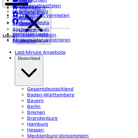
Polen
FAQ
Nordrhein-Westfalen
Portugal
Merkliste (
)
Rheinland Pfalz
Schweden
Unterkunft vermieten
Saarland
Schweiz
Social Media
Sachsen
Spanien
Sachsen-Anhalt
Ungarn
Vermieter-Login
Schleswig-Holstein
Menü
Als Vermieter registrieren
Thüringen
Menü schließen
Last-Minute Angebote
Deutschland
Gesamtdeutschland
Baden-Württemberg
Bayern
Berlin
Bremen
Brandenburg
Hamburg
Hessen
Mecklenburg-Vorpommern