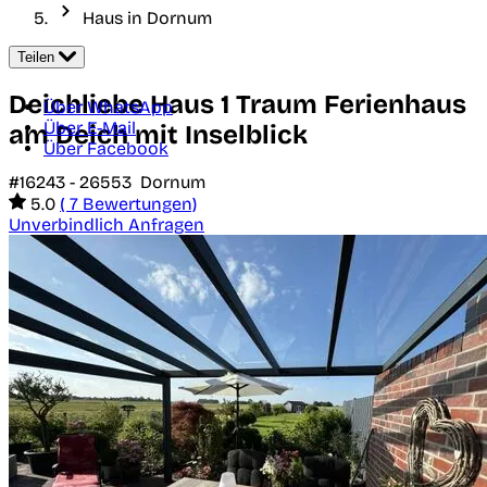
Haus in Dornum
Teilen
Deichliebe Haus 1 Traum Ferienhaus
Über WhatsApp
Über E-Mail
am Deich mit Inselblick
Über Facebook
#16243 -
26553
Dornum
5.0
( 7 Bewertungen)
Unverbindlich Anfragen