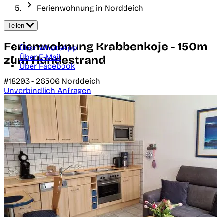
Ferienwohnung in Norddeich
Teilen
Ferienwohnung Krabbenkoje - 150m
Über WhatsApp
Über E-Mail
zum Hundestrand
Über Facebook
#18293 -
26506
Norddeich
Unverbindlich Anfragen