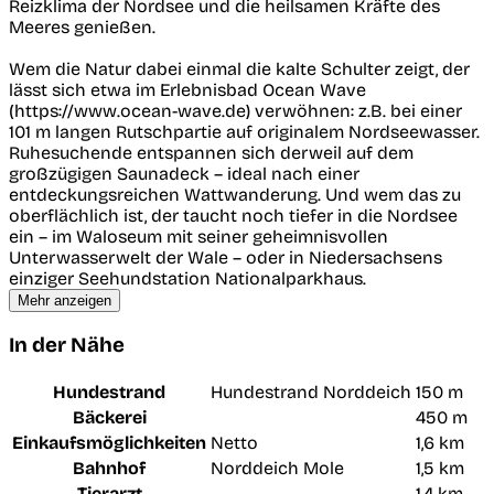
Reizklima der Nordsee und die heilsamen Kräfte des
Meeres genießen.
Wem die Natur dabei einmal die kalte Schulter zeigt, der
lässt sich etwa im Erlebnisbad Ocean Wave
(https://www.ocean-wave.de) verwöhnen: z.B. bei einer
101 m langen Rutschpartie auf originalem Nordseewasser.
Ruhesuchende entspannen sich derweil auf dem
großzügigen Saunadeck – ideal nach einer
entdeckungsreichen Wattwanderung. Und wem das zu
oberflächlich ist, der taucht noch tiefer in die Nordsee
ein – im Waloseum mit seiner geheimnisvollen
Unterwasserwelt der Wale – oder in Niedersachsens
einziger Seehundstation Nationalparkhaus.
Mehr anzeigen
In der Nähe
Hundestrand
Hundestrand Norddeich
150 m
Bäckerei
450 m
Einkaufsmöglichkeiten
Netto
1,6 km
Bahnhof
Norddeich Mole
1,5 km
Tierarzt
1,4 km