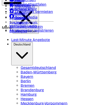
Polen
FAQ
Nordrhein-Westfalen
Portugal
Merkliste (
)
Rheinland Pfalz
Schweden
Unterkunft vermieten
Saarland
Schweiz
Social Media
Sachsen
Spanien
Sachsen-Anhalt
Ungarn
Vermieter-Login
Schleswig-Holstein
Menü
Als Vermieter registrieren
Thüringen
Menü schließen
Last-Minute Angebote
Deutschland
Gesamtdeutschland
Baden-Württemberg
Bayern
Berlin
Bremen
Brandenburg
Hamburg
Hessen
Mecklenburg-Vorpommern