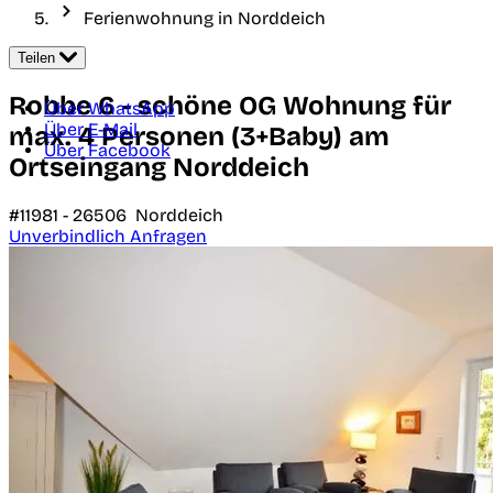
Ferienwohnung in Norddeich
Teilen
Robbe 6 - schöne OG Wohnung für
Über WhatsApp
Über E-Mail
max. 4 Personen (3+Baby) am
Über Facebook
Ortseingang Norddeich
#11981 -
26506
Norddeich
Unverbindlich Anfragen