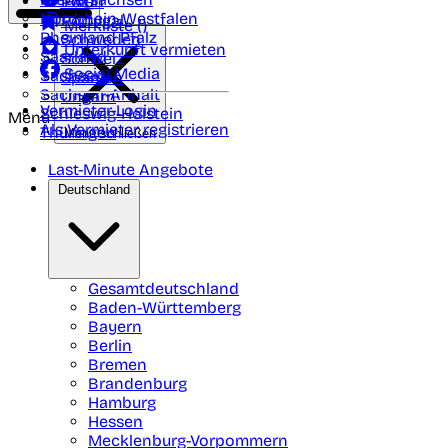
Polen
FAQ
Nordrhein-Westfalen
Portugal
Merkliste (
)
Rheinland Pfalz
Schweden
Unterkunft vermieten
Saarland
Schweiz
Social Media
Sachsen
Spanien
Sachsen-Anhalt
Ungarn
Vermieter-Login
Schleswig-Holstein
Menü
Als Vermieter registrieren
Thüringen
Menü schließen
Last-Minute Angebote
Deutschland
Gesamtdeutschland
Baden-Württemberg
Bayern
Berlin
Bremen
Brandenburg
Hamburg
Hessen
Mecklenburg-Vorpommern