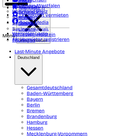
Polen
FAQ
Nordrhein-Westfalen
Portugal
Merkliste (
)
Rheinland Pfalz
Schweden
Unterkunft vermieten
Saarland
Schweiz
Social Media
Sachsen
Spanien
Sachsen-Anhalt
Ungarn
Vermieter-Login
Schleswig-Holstein
Menü
Als Vermieter registrieren
Thüringen
Menü schließen
Last-Minute Angebote
Deutschland
Gesamtdeutschland
Baden-Württemberg
Bayern
Berlin
Bremen
Brandenburg
Hamburg
Hessen
Mecklenburg-Vorpommern