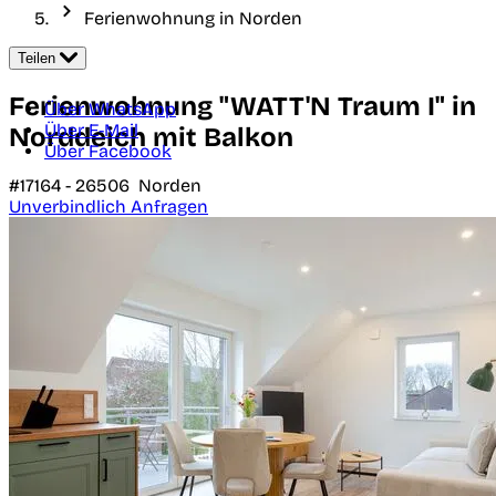
Ferienwohnung in Norden
Teilen
Ferienwohnung "WATT'N Traum I" in
Über WhatsApp
Über E-Mail
Norddeich mit Balkon
Über Facebook
#17164 -
26506
Norden
Unverbindlich Anfragen