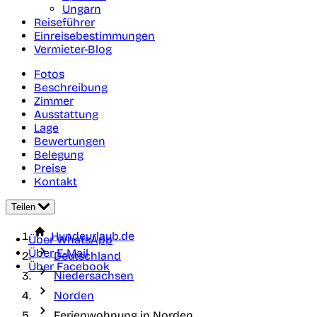
Ungarn
Reiseführer
Einreisebestimmungen
Vermieter-Blog
Fotos
Beschreibung
Zimmer
Ausstattung
Lage
Bewertungen
Belegung
Preise
Kontakt
Teilen
Hundeurlaub.de
Über WhatsApp
Über E-Mail
Deutschland
Über Facebook
Niedersachsen
Norden
Ferienwohnung in Norden