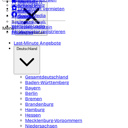
Portugal
Merkliste (
)
Rheinland Pfalz
Schweden
Unterkunft vermieten
Saarland
Schweiz
Social Media
Sachsen
Spanien
Sachsen-Anhalt
Ungarn
Vermieter-Login
Schleswig-Holstein
Menü
Als Vermieter registrieren
Thüringen
Menü schließen
Last-Minute Angebote
Deutschland
Gesamtdeutschland
Baden-Württemberg
Bayern
Berlin
Bremen
Brandenburg
Hamburg
Hessen
Mecklenburg-Vorpommern
Niedersachsen