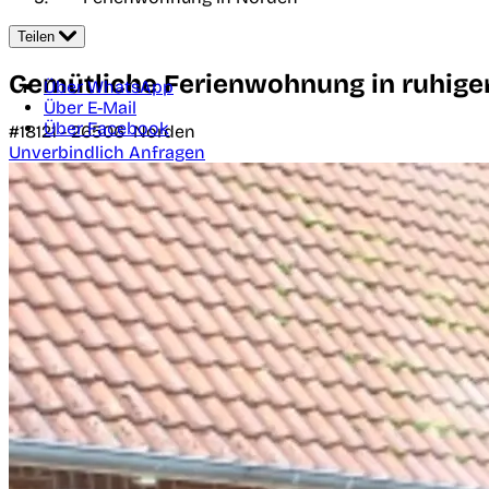
Teilen
Gemütliche Ferienwohnung in ruhiger
Über WhatsApp
Über E-Mail
Über Facebook
#18121 -
26506
Norden
Unverbindlich Anfragen