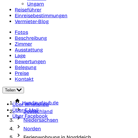
Ungarn
Reiseführer
Einreisebestimmungen
Vermieter-Blog
Fotos
Beschreibung
Zimmer
Ausstattung
Lage
Bewertungen
Belegung
Preise
Kontakt
Teilen
Hundeurlaub.de
Über WhatsApp
Über E-Mail
Deutschland
Über Facebook
Niedersachsen
Norden
Ferienwohnung in Norddeich