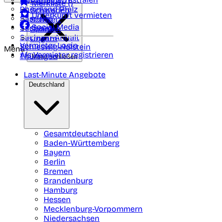
Portugal
Merkliste (
)
Rheinland Pfalz
Schweden
Unterkunft vermieten
Saarland
Schweiz
Social Media
Sachsen
Spanien
Sachsen-Anhalt
Ungarn
Vermieter-Login
Schleswig-Holstein
Menü
Als Vermieter registrieren
Thüringen
Menü schließen
Last-Minute Angebote
Deutschland
Gesamtdeutschland
Baden-Württemberg
Bayern
Berlin
Bremen
Brandenburg
Hamburg
Hessen
Mecklenburg-Vorpommern
Niedersachsen