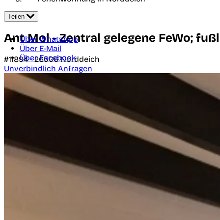
Teilen
Ant Mol - Zentral gelegene FeWo; fu
Über WhatsApp
Über E-Mail
Über Facebook
#11894 -
26506
Norddeich
Unverbindlich Anfragen