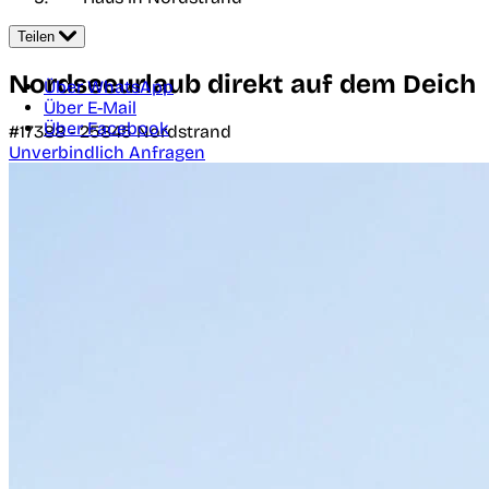
Teilen
Nordseeurlaub direkt auf dem Deich
Über WhatsApp
Über E-Mail
Über Facebook
#17388 -
25845
Nordstrand
Unverbindlich Anfragen