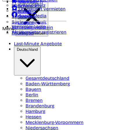
Portugal
Merkliste (
)
Rheinland Pfalz
Schweden
Unterkunft vermieten
Saarland
Schweiz
Social Media
Sachsen
Spanien
Sachsen-Anhalt
Ungarn
Vermieter-Login
Schleswig-Holstein
Menü
Als Vermieter registrieren
Thüringen
Menü schließen
Last-Minute Angebote
Deutschland
Gesamtdeutschland
Baden-Württemberg
Bayern
Berlin
Bremen
Brandenburg
Hamburg
Hessen
Mecklenburg-Vorpommern
Niedersachsen