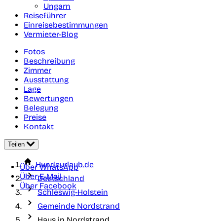
Ungarn
Reiseführer
Einreisebestimmungen
Vermieter-Blog
Fotos
Beschreibung
Zimmer
Ausstattung
Lage
Bewertungen
Belegung
Preise
Kontakt
Teilen
Hundeurlaub.de
Über WhatsApp
Über E-Mail
Deutschland
Über Facebook
Schleswig-Holstein
Gemeinde Nordstrand
Haus in Nordstrand