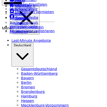
Polen
FAQ
Nordrhein-Westfalen
Portugal
Merkliste (
)
Rheinland Pfalz
Schweden
Unterkunft vermieten
Saarland
Schweiz
Social Media
Sachsen
Spanien
Sachsen-Anhalt
Ungarn
Vermieter-Login
Schleswig-Holstein
Menü
Als Vermieter registrieren
Thüringen
Menü schließen
Last-Minute Angebote
Deutschland
Gesamtdeutschland
Baden-Württemberg
Bayern
Berlin
Bremen
Brandenburg
Hamburg
Hessen
Mecklenburg-Vorpommern