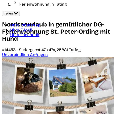
Ferienwohnung in Tating
Teilen
Nordseeurlaub in gemütlicher DG-
Über WhatsApp
Über E-Mail
Ferienwohnung St. Peter-Ording mit
Über Facebook
Hund
#14453 -
Südergeest 47a 47a,
25881
Tating
Unverbindlich Anfragen