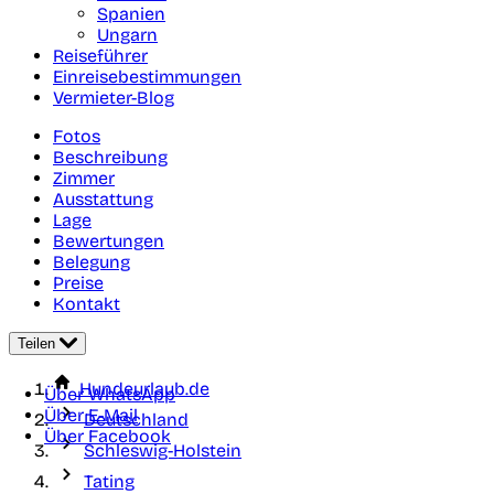
Spanien
Ungarn
Reiseführer
Einreisebestimmungen
Vermieter-Blog
Fotos
Beschreibung
Zimmer
Ausstattung
Lage
Bewertungen
Belegung
Preise
Kontakt
Teilen
Hundeurlaub.de
Über WhatsApp
Über E-Mail
Deutschland
Über Facebook
Schleswig-Holstein
Tating