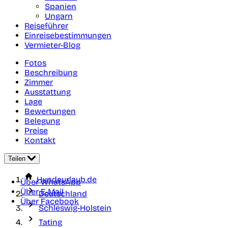
Spanien
Ungarn
Reiseführer
Einreisebestimmungen
Vermieter-Blog
Fotos
Beschreibung
Zimmer
Ausstattung
Lage
Bewertungen
Belegung
Preise
Kontakt
Teilen
Hundeurlaub.de
Über WhatsApp
Über E-Mail
Deutschland
Über Facebook
Schleswig-Holstein
Tating