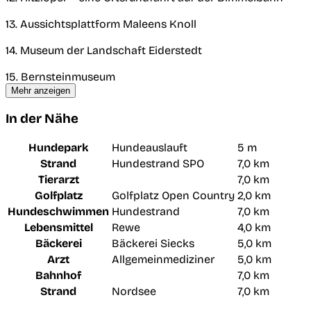
13. Aussichtsplattform Maleens Knoll
14. Museum der Landschaft Eiderstedt
15. Bernsteinmuseum
Mehr anzeigen
In der Nähe
Hundepark
Hundeauslauft
5 m
Strand
Hundestrand SPO
7,0 km
Tierarzt
7,0 km
Golfplatz
Golfplatz Open Country
2,0 km
Hundeschwimmen
Hundestrand
7,0 km
Lebensmittel
Rewe
4,0 km
Bäckerei
Bäckerei Siecks
5,0 km
Arzt
Allgemeinmediziner
5,0 km
Bahnhof
7,0 km
Strand
Nordsee
7,0 km