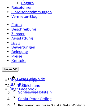
Ungarn
Reiseführer
Einreisebestimmungen
Vermieter-Blog
Fotos
Beschreibung
Zimmer
Ausstattung
Lage
Bewertungen
Belegung
Preise
Kontakt
Teilen
Hundeurlaub.de
Über WhatsApp
Über E-Mail
Deutschland
Über Facebook
Schleswig-Holstein
Sankt Peter-Ording
Ferienwohnung in Sankt Peter-Ording