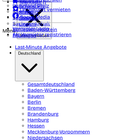
Portugal
Merkliste (
)
Rheinland Pfalz
Schweden
Unterkunft vermieten
Saarland
Schweiz
Social Media
Sachsen
Spanien
Sachsen-Anhalt
Ungarn
Vermieter-Login
Schleswig-Holstein
Menü
Als Vermieter registrieren
Thüringen
Menü schließen
Last-Minute Angebote
Deutschland
Gesamtdeutschland
Baden-Württemberg
Bayern
Berlin
Bremen
Brandenburg
Hamburg
Hessen
Mecklenburg-Vorpommern
Niedersachsen