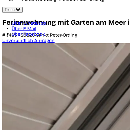
Teilen
Ferienwohnung mit Garten am Meer in
Über WhatsApp
Über E-Mail
Über Facebook
#17465 -
25826
Sankt Peter-Ording
Unverbindlich Anfragen