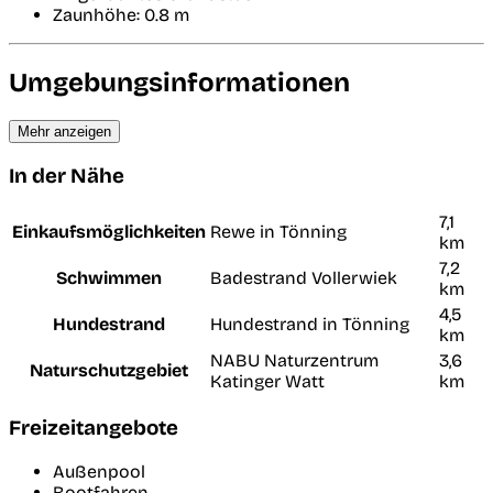
Zaunhöhe: 0.8 m
Umgebungsinformationen
Mehr anzeigen
In der Nähe
7,1
Einkaufsmöglichkeiten
Rewe in Tönning
km
7,2
Schwimmen
Badestrand Vollerwiek
km
4,5
Hundestrand
Hundestrand in Tönning
km
NABU Naturzentrum
3,6
Naturschutzgebiet
Katinger Watt
km
Freizeitangebote
Außenpool
Bootfahren