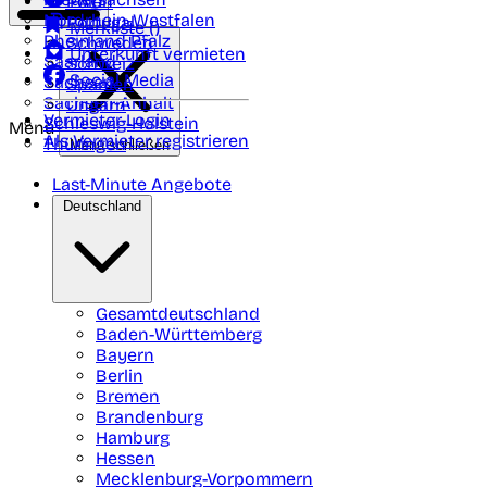
Polen
FAQ
Nordrhein-Westfalen
Portugal
Merkliste (
)
Rheinland Pfalz
Schweden
Unterkunft vermieten
Saarland
Schweiz
Social Media
Sachsen
Spanien
Sachsen-Anhalt
Ungarn
Vermieter-Login
Schleswig-Holstein
Menü
Als Vermieter registrieren
Thüringen
Menü schließen
Last-Minute Angebote
Deutschland
Gesamtdeutschland
Baden-Württemberg
Bayern
Berlin
Bremen
Brandenburg
Hamburg
Hessen
Mecklenburg-Vorpommern