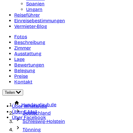
Spanien
Ungarn
Reiseführer
Einreisebestimmungen
Vermieter-Blog
Fotos
Beschreibung
Zimmer
Ausstattung
Lage
Bewertungen
Belegung
Preise
Kontakt
Teilen
Hundeurlaub.de
Über WhatsApp
Über E-Mail
Deutschland
Über Facebook
Schleswig-Holstein
Tönning