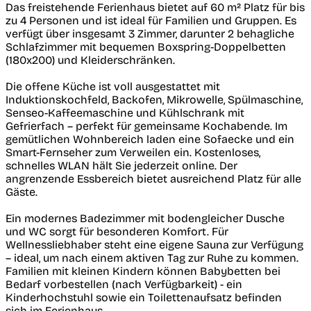
Das freistehende Ferienhaus bietet auf 60 m² Platz für bis
zu 4 Personen und ist ideal für Familien und Gruppen. Es
verfügt über insgesamt 3 Zimmer, darunter 2 behagliche
Schlafzimmer mit bequemen Boxspring-Doppelbetten
(180x200) und Kleiderschränken.
Die offene Küche ist voll ausgestattet mit
Induktionskochfeld, Backofen, Mikrowelle, Spülmaschine,
Senseo-Kaffeemaschine und Kühlschrank mit
Gefrierfach – perfekt für gemeinsame Kochabende. Im
gemütlichen Wohnbereich laden eine Sofaecke und ein
Smart-Fernseher zum Verweilen ein. Kostenloses,
schnelles WLAN hält Sie jederzeit online. Der
angrenzende Essbereich bietet ausreichend Platz für alle
Gäste.
Ein modernes Badezimmer mit bodengleicher Dusche
und WC sorgt für besonderen Komfort. Für
Wellnessliebhaber steht eine eigene Sauna zur Verfügung
– ideal, um nach einem aktiven Tag zur Ruhe zu kommen.
Familien mit kleinen Kindern können Babybetten bei
Bedarf vorbestellen (nach Verfügbarkeit) - ein
Kinderhochstuhl sowie ein Toilettenaufsatz befinden
sich im Ferienhaus.