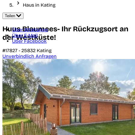
Haus in Kating
Teilen
Huus Blaumees- Ihr Rückzugsort an
Über WhatsApp
Über E-Mail
der Westküste!
Über Facebook
#17827 -
25832
Kating
Unverbindlich Anfragen