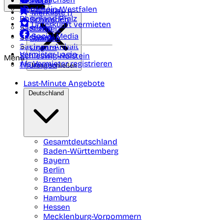
Polen
FAQ
Nordrhein-Westfalen
Portugal
Merkliste (
)
Rheinland Pfalz
Schweden
Unterkunft vermieten
Saarland
Schweiz
Social Media
Sachsen
Spanien
Sachsen-Anhalt
Ungarn
Vermieter-Login
Schleswig-Holstein
Menü
Als Vermieter registrieren
Thüringen
Menü schließen
Last-Minute Angebote
Deutschland
Gesamtdeutschland
Baden-Württemberg
Bayern
Berlin
Bremen
Brandenburg
Hamburg
Hessen
Mecklenburg-Vorpommern