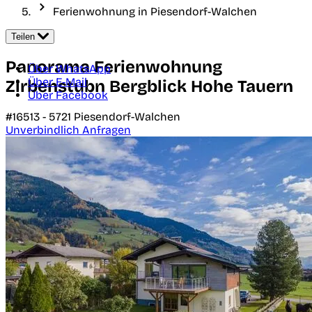
Ferienwohnung in Piesendorf-Walchen
Teilen
Panorama Ferienwohnung
Über WhatsApp
Über E-Mail
Zirbenstubn Bergblick Hohe Tauern
Über Facebook
#16513 -
5721
Piesendorf-Walchen
Unverbindlich Anfragen