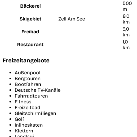
500
Bäckerei
m
8,0
Skigebiet
Zell Am See
km
3,0
Freibad
km
1,0
Restaurant
km
Freizeitangebote
Außenpool
Bergtouren
Bootfahren
Deutsche TV-Kanäle
Fahrradtouren
Fitness
Freizeitbad
Gleitschirmfliegen
Golf
Inlineskaten
Klettern
Langlauf