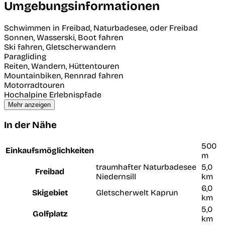
Umgebungsinformationen
Schwimmen in Freibad, Naturbadesee, oder Freibad
Sonnen, Wasserski, Boot fahren
Ski fahren, Gletscherwandern
Paragliding
Reiten, Wandern, Hüttentouren
Mountainbiken, Rennrad fahren
Motorradtouren
Hochalpine Erlebnispfade
Mehr anzeigen
In der Nähe
500
Einkaufsmöglichkeiten
m
traumhafter Naturbadesee
5,0
Freibad
Niedernsill
km
6,0
Skigebiet
Gletscherwelt Kaprun
km
5,0
Golfplatz
km