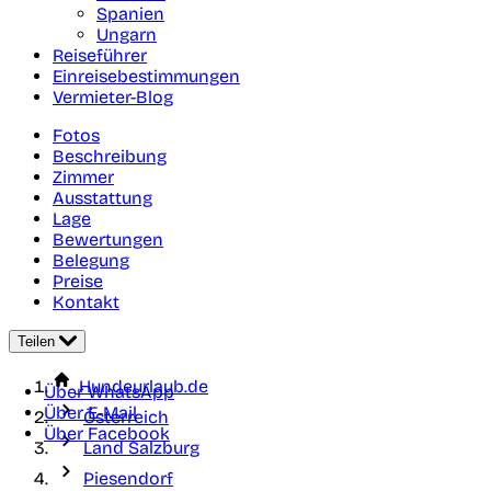
Spanien
Ungarn
Reiseführer
Einreisebestimmungen
Vermieter-Blog
Fotos
Beschreibung
Zimmer
Ausstattung
Lage
Bewertungen
Belegung
Preise
Kontakt
Teilen
Hundeurlaub.de
Über WhatsApp
Über E-Mail
Österreich
Über Facebook
Land Salzburg
Piesendorf