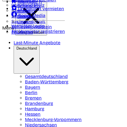
Portugal
Merkliste (
)
Rheinland Pfalz
Schweden
Unterkunft vermieten
Saarland
Schweiz
Social Media
Sachsen
Spanien
Sachsen-Anhalt
Ungarn
Vermieter-Login
Schleswig-Holstein
Menü
Als Vermieter registrieren
Thüringen
Menü schließen
Last-Minute Angebote
Deutschland
Gesamtdeutschland
Baden-Württemberg
Bayern
Berlin
Bremen
Brandenburg
Hamburg
Hessen
Mecklenburg-Vorpommern
Niedersachsen