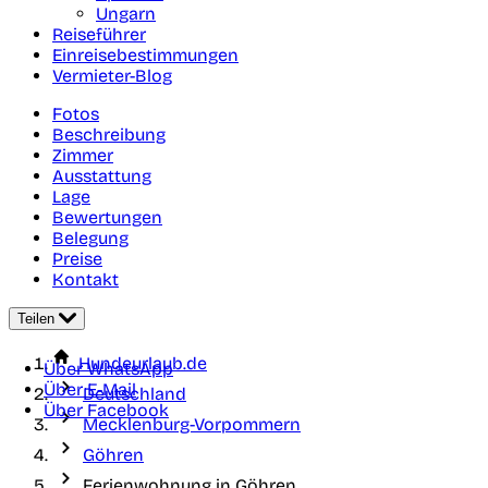
Ungarn
Reiseführer
Einreisebestimmungen
Vermieter-Blog
Fotos
Beschreibung
Zimmer
Ausstattung
Lage
Bewertungen
Belegung
Preise
Kontakt
Teilen
Hundeurlaub.de
Über WhatsApp
Über E-Mail
Deutschland
Über Facebook
Mecklenburg-Vorpommern
Göhren
Ferienwohnung in Göhren