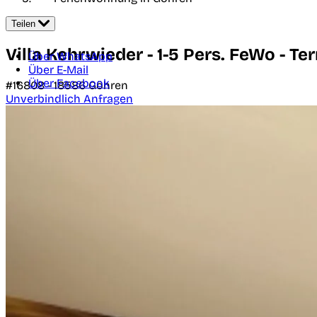
Teilen
Villa Kehrwieder - 1-5 Pers. FeWo - 
Über WhatsApp
Über E-Mail
Über Facebook
#16808 -
18586
Göhren
Unverbindlich Anfragen