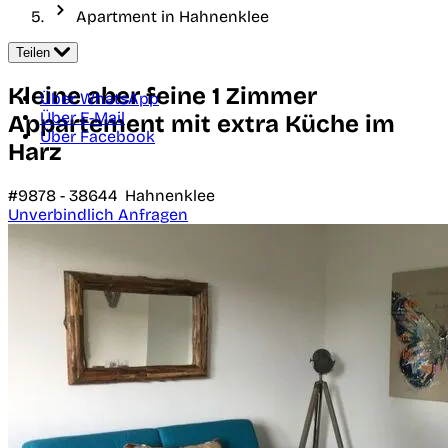
Apartment in Hahnenklee
Teilen
Kleine aber feine 1 Zimmer
Über WhatsApp
Über E-Mail
Appartement mit extra Küche im
Über Facebook
Harz
#9878 -
38644
Hahnenklee
Unverbindlich Anfragen