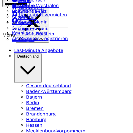
Polen
FAQ
Nordrhein-Westfalen
Portugal
Merkliste (
)
Rheinland Pfalz
Schweden
Unterkunft vermieten
Saarland
Schweiz
Social Media
Sachsen
Spanien
Sachsen-Anhalt
Ungarn
Vermieter-Login
Schleswig-Holstein
Menü
Als Vermieter registrieren
Thüringen
Menü schließen
Last-Minute Angebote
Deutschland
Gesamtdeutschland
Baden-Württemberg
Bayern
Berlin
Bremen
Brandenburg
Hamburg
Hessen
Mecklenburg-Vorpommern