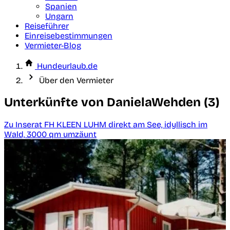
Spanien
Ungarn
Reiseführer
Einreisebestimmungen
Vermieter-Blog
Hundeurlaub.de
Über den Vermieter
Unterkünfte von DanielaWehden (3)
Zu Inserat FH KLEEN LUHM direkt am See, idyllisch im
Wald, 3000 qm umzäunt