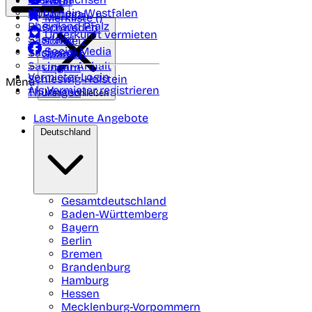
Polen
FAQ
Nordrhein-Westfalen
Portugal
Merkliste (
)
Rheinland Pfalz
Schweden
Unterkunft vermieten
Saarland
Schweiz
Social Media
Sachsen
Spanien
Sachsen-Anhalt
Ungarn
Vermieter-Login
Schleswig-Holstein
Menü
Als Vermieter registrieren
Thüringen
Menü schließen
Last-Minute Angebote
Deutschland
Gesamtdeutschland
Baden-Württemberg
Bayern
Berlin
Bremen
Brandenburg
Hamburg
Hessen
Mecklenburg-Vorpommern