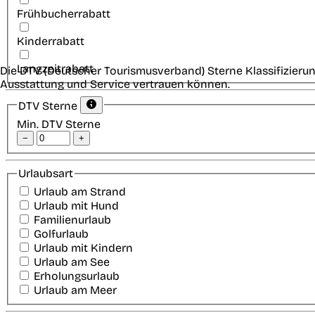
Frühbucherrabatt
Kinderrabatt
Langzeitrabatt
Die DTV (Deutscher Tourismusverband) Sterne Klassifizierun
Ausstattung und Service vertrauen können.
DTV Sterne
Min. DTV Sterne
−
+
Urlaubsart
Urlaub am Strand
Urlaub mit Hund
Familienurlaub
Golfurlaub
Urlaub mit Kindern
Urlaub am See
Erholungsurlaub
Urlaub am Meer