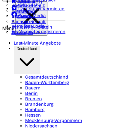
Portugal
Merkliste (
)
Rheinland Pfalz
Schweden
Unterkunft vermieten
Saarland
Schweiz
Social Media
Sachsen
Spanien
Sachsen-Anhalt
Ungarn
Vermieter-Login
Schleswig-Holstein
Menü
Als Vermieter registrieren
Thüringen
Menü schließen
Last-Minute Angebote
Deutschland
Gesamtdeutschland
Baden-Württemberg
Bayern
Berlin
Bremen
Brandenburg
Hamburg
Hessen
Mecklenburg-Vorpommern
Niedersachsen