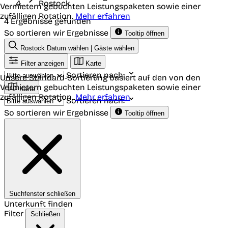
Rostock
Vermietern gebuchten Leistungspaketen sowie einer
zufälligen Rotation.
Mehr erfahren
4 Ergebnisse gefunden
So sortieren wir Ergebnisse
Tooltip öffnen
Rostock
Datum wählen | Gäste wählen
Filter anzeigen
Karte
Sortieren nach:
Unsere Standard-Sortierung basiert auf den von den
Vermietern gebuchten Leistungspaketen sowie einer
Karte
zufälligen Rotation.
Mehr erfahren
Sortieren nach:
So sortieren wir Ergebnisse
Tooltip öffnen
Suchfenster schließen
Unterkunft finden
Filter
Schließen