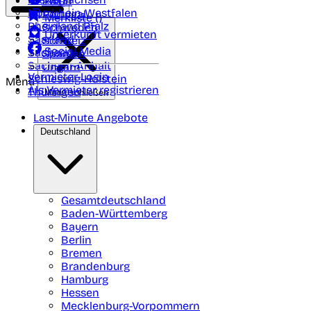
Polen
FAQ
Nordrhein-Westfalen
Portugal
Merkliste (
)
Rheinland Pfalz
Schweden
Unterkunft vermieten
Saarland
Schweiz
Social Media
Sachsen
Spanien
Sachsen-Anhalt
Ungarn
Vermieter-Login
Schleswig-Holstein
Menü
Als Vermieter registrieren
Thüringen
Menü schließen
Last-Minute Angebote
Deutschland
Gesamtdeutschland
Baden-Württemberg
Bayern
Berlin
Bremen
Brandenburg
Hamburg
Hessen
Mecklenburg-Vorpommern