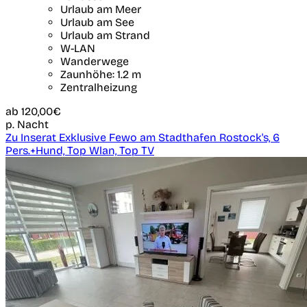
Urlaub am Meer
Urlaub am See
Urlaub am Strand
W-LAN
Wanderwege
Zaunhöhe: 1.2 m
Zentralheizung
ab
120,00€
p. Nacht
Zu Inserat Exklusive Fewo am Stadthafen Rostock's, 6
Pers.+Hund, Top Wlan, Top TV