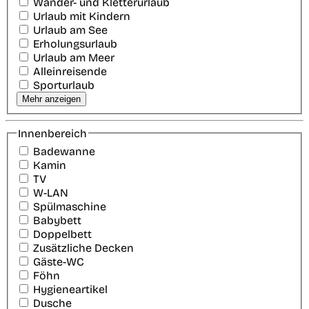
Wander- und Kletterurlaub
Urlaub mit Kindern
Urlaub am See
Erholungsurlaub
Urlaub am Meer
Alleinreisende
Sporturlaub
Mehr anzeigen
Innenbereich
Badewanne
Kamin
TV
W-LAN
Spülmaschine
Babybett
Doppelbett
Zusätzliche Decken
Gäste-WC
Föhn
Hygieneartikel
Dusche