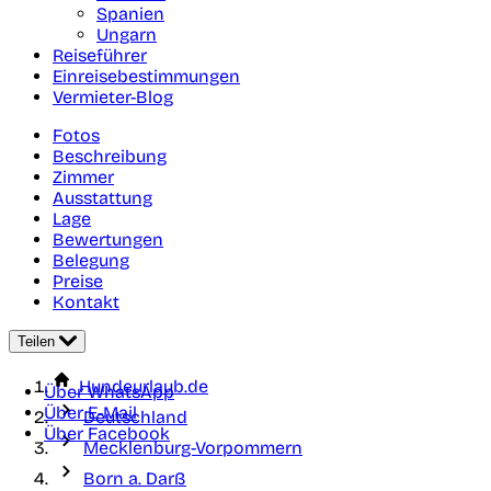
Spanien
Ungarn
Reiseführer
Einreisebestimmungen
Vermieter-Blog
Fotos
Beschreibung
Zimmer
Ausstattung
Lage
Bewertungen
Belegung
Preise
Kontakt
Teilen
Hundeurlaub.de
Über WhatsApp
Über E-Mail
Deutschland
Über Facebook
Mecklenburg-Vorpommern
Born a. Darß