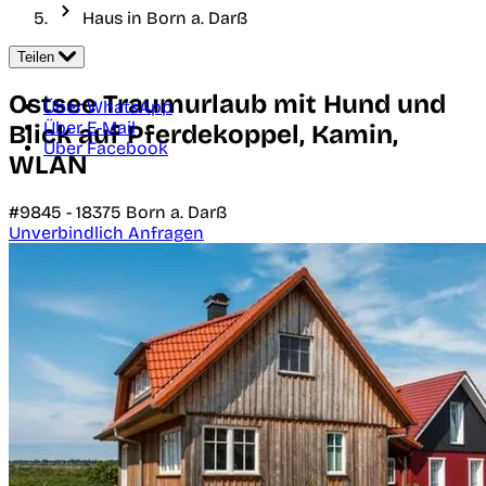
Haus in Born a. Darß
Teilen
Ostsee Traumurlaub mit Hund und
Über WhatsApp
Über E-Mail
Blick auf Pferdekoppel, Kamin,
Über Facebook
WLAN
#9845 -
18375
Born a. Darß
Unverbindlich Anfragen