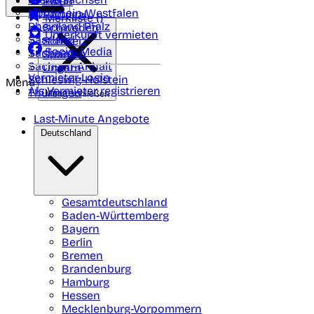
Polen
FAQ
Nordrhein-Westfalen
Portugal
Merkliste (
)
Rheinland Pfalz
Schweden
Unterkunft vermieten
Saarland
Schweiz
Social Media
Sachsen
Spanien
Sachsen-Anhalt
Ungarn
Vermieter-Login
Schleswig-Holstein
Menü
Als Vermieter registrieren
Thüringen
Menü schließen
Last-Minute Angebote
Deutschland
Gesamtdeutschland
Baden-Württemberg
Bayern
Berlin
Bremen
Brandenburg
Hamburg
Hessen
Mecklenburg-Vorpommern