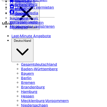
Portugal
Merkliste (
)
Rheinland Pfalz
Schweden
Unterkunft vermieten
Saarland
Schweiz
Social Media
Sachsen
Spanien
Sachsen-Anhalt
Ungarn
Vermieter-Login
Schleswig-Holstein
Menü
Als Vermieter registrieren
Thüringen
Menü schließen
Last-Minute Angebote
Deutschland
Gesamtdeutschland
Baden-Württemberg
Bayern
Berlin
Bremen
Brandenburg
Hamburg
Hessen
Mecklenburg-Vorpommern
Niedersachsen