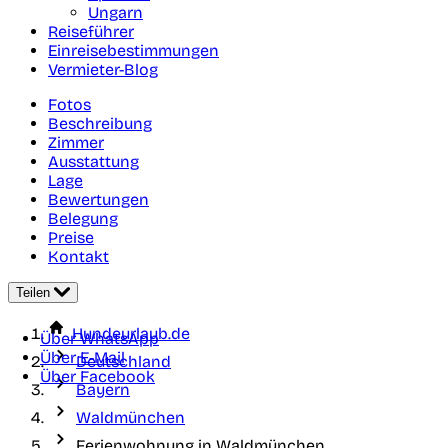
Ungarn
Reiseführer
Einreisebestimmungen
Vermieter-Blog
Fotos
Beschreibung
Zimmer
Ausstattung
Lage
Bewertungen
Belegung
Preise
Kontakt
Teilen
Hundeurlaub.de
Über WhatsApp
Über E-Mail
Deutschland
Über Facebook
Bayern
Waldmünchen
Ferienwohnung in Waldmünchen