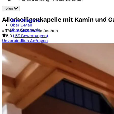
Teilen
Allerheiligenkapelle mit Kamin und 
Über WhatsApp
Über E-Mail
Über Facebook
#9749 -
93449
Waldmünchen
5.0
( 53 Bewertungen)
Unverbindlich Anfragen