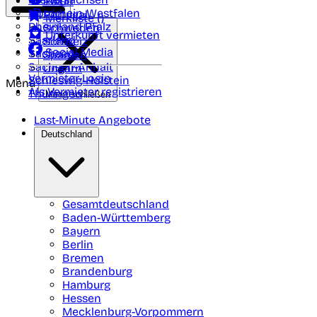
Polen
FAQ
Nordrhein-Westfalen
Portugal
Merkliste (
)
Rheinland Pfalz
Schweden
Unterkunft vermieten
Saarland
Schweiz
Social Media
Sachsen
Spanien
Sachsen-Anhalt
Ungarn
Vermieter-Login
Schleswig-Holstein
Menü
Als Vermieter registrieren
Thüringen
Menü schließen
Last-Minute Angebote
Deutschland
Gesamtdeutschland
Baden-Württemberg
Bayern
Berlin
Bremen
Brandenburg
Hamburg
Hessen
Mecklenburg-Vorpommern