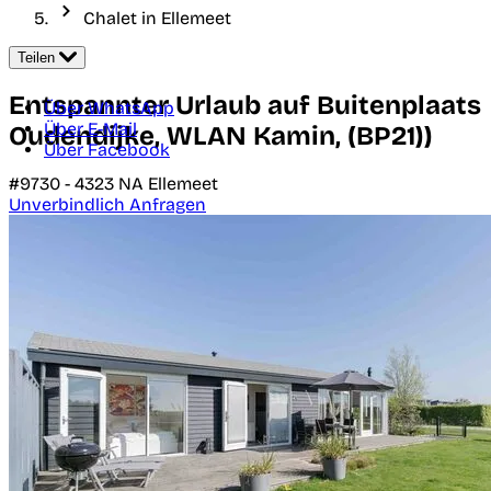
Chalet in Ellemeet
Teilen
Entspannter Urlaub auf Buitenplaats
Über WhatsApp
Über E-Mail
Oudendijke, WLAN Kamin, (BP21))
Über Facebook
#9730 -
4323 NA
Ellemeet
Unverbindlich Anfragen