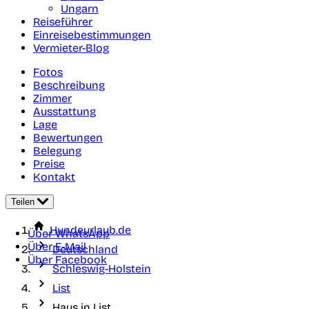
Ungarn
Reiseführer
Einreisebestimmungen
Vermieter-Blog
Fotos
Beschreibung
Zimmer
Ausstattung
Lage
Bewertungen
Belegung
Preise
Kontakt
Teilen
Hundeurlaub.de
Über WhatsApp
Über E-Mail
Deutschland
Über Facebook
Schleswig-Holstein
List
Haus in List