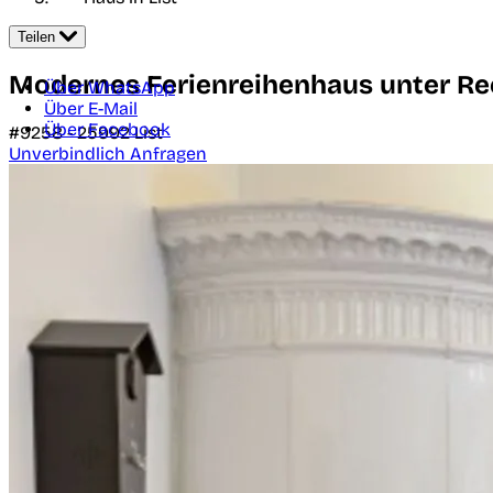
Teilen
Modernes Ferienreihenhaus unter Re
Über WhatsApp
Über E-Mail
Über Facebook
#9258 -
25992
List
Unverbindlich Anfragen