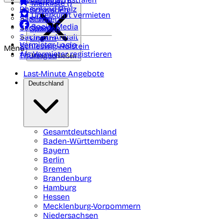
Portugal
Merkliste (
)
Rheinland Pfalz
Schweden
Unterkunft vermieten
Saarland
Schweiz
Social Media
Sachsen
Spanien
Sachsen-Anhalt
Ungarn
Vermieter-Login
Schleswig-Holstein
Menü
Als Vermieter registrieren
Thüringen
Menü schließen
Last-Minute Angebote
Deutschland
Gesamtdeutschland
Baden-Württemberg
Bayern
Berlin
Bremen
Brandenburg
Hamburg
Hessen
Mecklenburg-Vorpommern
Niedersachsen