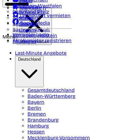
Polen
FAQ
Nordrhein-Westfalen
Portugal
Merkliste (
)
Rheinland Pfalz
Schweden
Unterkunft vermieten
Saarland
Schweiz
Social Media
Sachsen
Spanien
Sachsen-Anhalt
Ungarn
Vermieter-Login
Schleswig-Holstein
Menü
Als Vermieter registrieren
Thüringen
Menü schließen
Last-Minute Angebote
Deutschland
Gesamtdeutschland
Baden-Württemberg
Bayern
Berlin
Bremen
Brandenburg
Hamburg
Hessen
Mecklenburg-Vorpommern