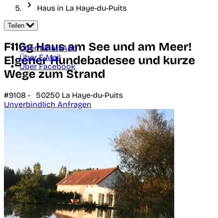
Haus in La Haye-du-Puits
Teilen
F116g Haus am See und am Meer!
Über WhatsApp
Über E-Mail
Eigener Hundebadesee und kurze
Über Facebook
Wege zum Strand
#9108 -
50250
La Haye-du-Puits
Unverbindlich Anfragen