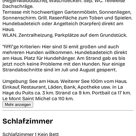
(Regenwalddusche), Waschbecken. Sep. WC. Teilweise
Dachschräge.
Terrasse mit hochwertigen Gartenmöbeln, Sonnenliegen,
Sonnenschirm. Grill. Rasenfläche zum Toben und Spielen.
Hundebadeteich oder Angelteich (Karpfen) direkt am
Haus.
WLAN. Zentralheizung. Parkplätze auf dem Grundstück.
"fiffi"ge Kriterien: Hier sind Si emit großen und auch
mehreren Hunden willkommen. Hundebadeteich direkt
am Haus. Platz für Hundehänger. Am Strand gab es bis
jetzt noch keine Probleme mit den Hunden. Nur einige
Strandabschnitte sind im Juli und August gesperrt.
Umgebung: See am Haus. Weiterer See 100m vom Haus.
Einkauf, Restaurant, Läden, Bank, Apotheke usw. in La
Haye du Puits ca. 3 km. Strand ca 9 km. Portbail ca 17 km.
Le Mont Saint Michel ca 110 km.
Mehr anzeigen
Schlafzimmer
Schlafzimmer 1
Kein Bett