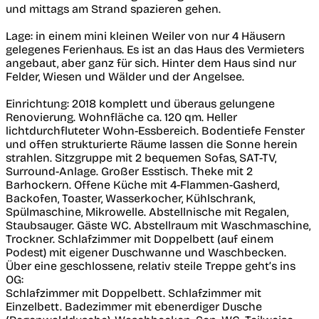
und mittags am Strand spazieren gehen.
Lage: in einem mini kleinen Weiler von nur 4 Häusern
gelegenes Ferienhaus. Es ist an das Haus des Vermieters
angebaut, aber ganz für sich. Hinter dem Haus sind nur
Felder, Wiesen und Wälder und der Angelsee.
Einrichtung: 2018 komplett und überaus gelungene
Renovierung. Wohnfläche ca. 120 qm. Heller
lichtdurchfluteter Wohn-Essbereich. Bodentiefe Fenster
und offen strukturierte Räume lassen die Sonne herein
strahlen. Sitzgruppe mit 2 bequemen Sofas, SAT-TV,
Surround-Anlage. Großer Esstisch. Theke mit 2
Barhockern. Offene Küche mit 4-Flammen-Gasherd,
Backofen, Toaster, Wasserkocher, Kühlschrank,
Spülmaschine, Mikrowelle. Abstellnische mit Regalen,
Staubsauger. Gäste WC. Abstellraum mit Waschmaschine,
Trockner. Schlafzimmer mit Doppelbett (auf einem
Podest) mit eigener Duschwanne und Waschbecken.
Über eine geschlossene, relativ steile Treppe geht’s ins
OG:
Schlafzimmer mit Doppelbett. Schlafzimmer mit
Einzelbett. Badezimmer mit ebenerdiger Dusche