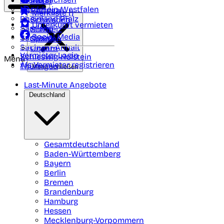
Polen
FAQ
Nordrhein-Westfalen
Portugal
Merkliste (
)
Rheinland Pfalz
Schweden
Unterkunft vermieten
Saarland
Schweiz
Social Media
Sachsen
Spanien
Sachsen-Anhalt
Ungarn
Vermieter-Login
Schleswig-Holstein
Menü
Als Vermieter registrieren
Thüringen
Menü schließen
Last-Minute Angebote
Deutschland
Gesamtdeutschland
Baden-Württemberg
Bayern
Berlin
Bremen
Brandenburg
Hamburg
Hessen
Mecklenburg-Vorpommern