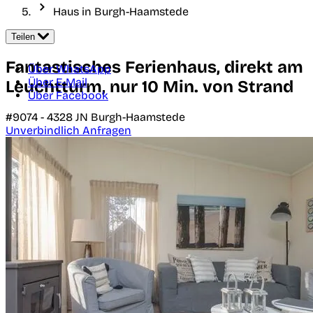
Haus in Burgh-Haamstede
Teilen
Fantastisches Ferienhaus, direkt am
Über WhatsApp
Über E-Mail
Leuchtturm, nur 10 Min. von Strand
Über Facebook
#9074 -
4328 JN
Burgh-Haamstede
Unverbindlich Anfragen