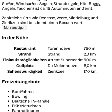
Surfen, Windsurfen, Segeln, Strandsegeln, Kite-Buggy,
Angeln, Tauchen) ist ca. 15 Autominuten entfernt.
Zahlreiche Orte wie Renesse, Veere, Middelburg und
Zierikzee sind bestimmt einen Besuch wert.
Mehr anzeigen
In der Nähe
Restaurant
Torenhoeve
750 m
Strand
Strand
2,0 km
Einkaufsmöglichkeiten
Attent Supermarkt
500 m
Golfplatz
De Molenhoeve
8,0 km
Sehenswürdigkeit
Zierikzee
17,0 km
Freizeitangebote
Bootfahren
Bowling
Deutsche TV-Kanäle
FKK/Naturisten
Fahrradtouren