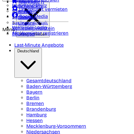
Portugal
Merkliste (
)
Rheinland Pfalz
Schweden
Unterkunft vermieten
Saarland
Schweiz
Social Media
Sachsen
Spanien
Sachsen-Anhalt
Ungarn
Vermieter-Login
Schleswig-Holstein
Menü
Als Vermieter registrieren
Thüringen
Menü schließen
Last-Minute Angebote
Deutschland
Gesamtdeutschland
Baden-Württemberg
Bayern
Berlin
Bremen
Brandenburg
Hamburg
Hessen
Mecklenburg-Vorpommern
Niedersachsen