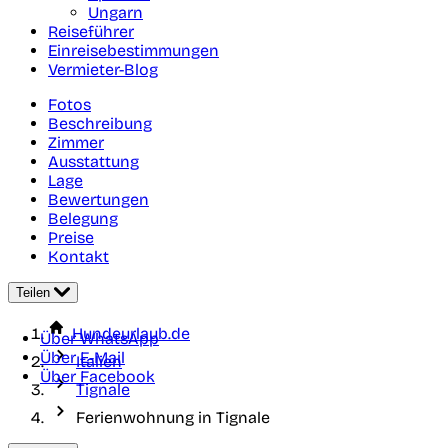
Ungarn
Reiseführer
Einreisebestimmungen
Vermieter-Blog
Fotos
Beschreibung
Zimmer
Ausstattung
Lage
Bewertungen
Belegung
Preise
Kontakt
Teilen
Hundeurlaub.de
Über WhatsApp
Über E-Mail
Italien
Über Facebook
Tignale
Ferienwohnung in Tignale