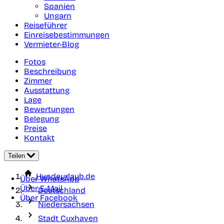
Spanien
Ungarn
Reiseführer
Einreisebestimmungen
Vermieter-Blog
Fotos
Beschreibung
Zimmer
Ausstattung
Lage
Bewertungen
Belegung
Preise
Kontakt
Teilen
Hundeurlaub.de
Über WhatsApp
Über E-Mail
Deutschland
Über Facebook
Niedersachsen
Stadt Cuxhaven