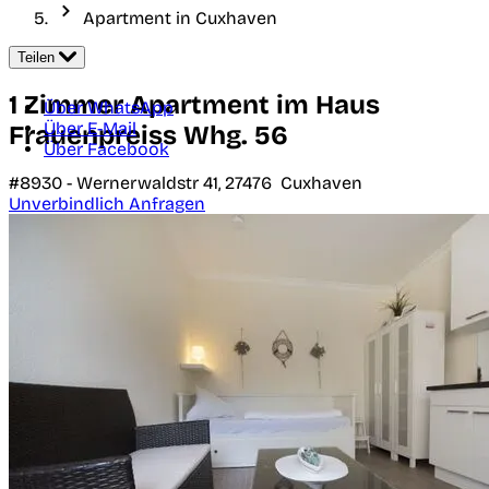
Apartment in Cuxhaven
Teilen
1 Zimmer Apartment im Haus
Über WhatsApp
Über E-Mail
Frauenpreiss Whg. 56
Über Facebook
#8930 -
Wernerwaldstr 41,
27476
Cuxhaven
Unverbindlich Anfragen