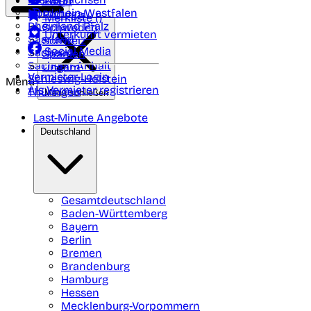
Polen
FAQ
Nordrhein-Westfalen
Portugal
Merkliste (
)
Rheinland Pfalz
Schweden
Unterkunft vermieten
Saarland
Schweiz
Social Media
Sachsen
Spanien
Sachsen-Anhalt
Ungarn
Vermieter-Login
Schleswig-Holstein
Menü
Als Vermieter registrieren
Thüringen
Menü schließen
Last-Minute Angebote
Deutschland
Gesamtdeutschland
Baden-Württemberg
Bayern
Berlin
Bremen
Brandenburg
Hamburg
Hessen
Mecklenburg-Vorpommern