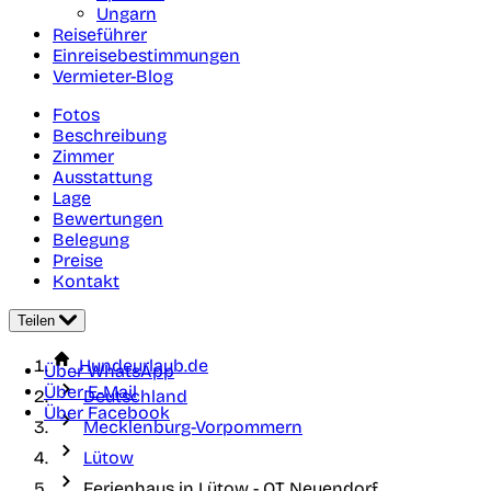
Ungarn
Reiseführer
Einreisebestimmungen
Vermieter-Blog
Fotos
Beschreibung
Zimmer
Ausstattung
Lage
Bewertungen
Belegung
Preise
Kontakt
Teilen
Hundeurlaub.de
Über WhatsApp
Über E-Mail
Deutschland
Über Facebook
Mecklenburg-Vorpommern
Lütow
Ferienhaus in Lütow - OT Neuendorf