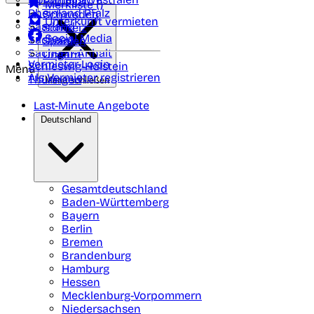
Portugal
Merkliste (
)
Rheinland Pfalz
Schweden
Unterkunft vermieten
Saarland
Schweiz
Social Media
Sachsen
Spanien
Sachsen-Anhalt
Ungarn
Vermieter-Login
Schleswig-Holstein
Menü
Als Vermieter registrieren
Thüringen
Menü schließen
Last-Minute Angebote
Deutschland
Gesamtdeutschland
Baden-Württemberg
Bayern
Berlin
Bremen
Brandenburg
Hamburg
Hessen
Mecklenburg-Vorpommern
Niedersachsen