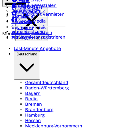
Polen
FAQ
Nordrhein-Westfalen
Portugal
Merkliste (
)
Rheinland Pfalz
Schweden
Unterkunft vermieten
Saarland
Schweiz
Social Media
Sachsen
Spanien
Sachsen-Anhalt
Ungarn
Vermieter-Login
Schleswig-Holstein
Menü
Als Vermieter registrieren
Thüringen
Menü schließen
Last-Minute Angebote
Deutschland
Gesamtdeutschland
Baden-Württemberg
Bayern
Berlin
Bremen
Brandenburg
Hamburg
Hessen
Mecklenburg-Vorpommern