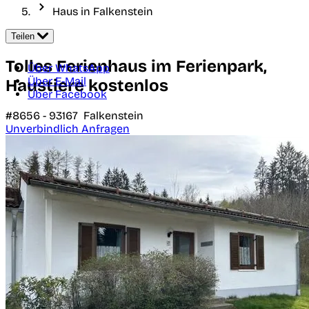
Haus in Falkenstein
Teilen
Tolles Ferienhaus im Ferienpark,
Über WhatsApp
Über E-Mail
Haustiere kostenlos
Über Facebook
#8656 -
93167
Falkenstein
Unverbindlich Anfragen