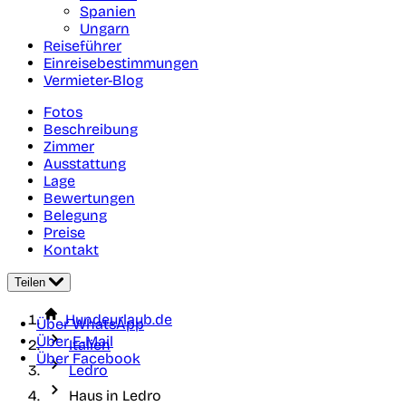
Spanien
Ungarn
Reiseführer
Einreisebestimmungen
Vermieter-Blog
Fotos
Beschreibung
Zimmer
Ausstattung
Lage
Bewertungen
Belegung
Preise
Kontakt
Teilen
Hundeurlaub.de
Über WhatsApp
Über E-Mail
Italien
Über Facebook
Ledro
Haus in Ledro