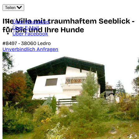
Teilen
I11e Villa mit traumhaftem Seeblick -
Über WhatsApp
Über E-Mail
für Sie und Ihre Hunde
Über Facebook
#8497 -
38060
Ledro
Unverbindlich Anfragen