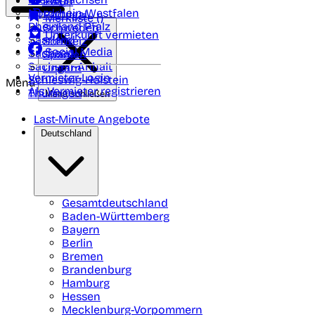
Polen
FAQ
Nordrhein-Westfalen
Portugal
Merkliste (
)
Rheinland Pfalz
Schweden
Unterkunft vermieten
Saarland
Schweiz
Social Media
Sachsen
Spanien
Sachsen-Anhalt
Ungarn
Vermieter-Login
Schleswig-Holstein
Menü
Als Vermieter registrieren
Thüringen
Menü schließen
Last-Minute Angebote
Deutschland
Gesamtdeutschland
Baden-Württemberg
Bayern
Berlin
Bremen
Brandenburg
Hamburg
Hessen
Mecklenburg-Vorpommern