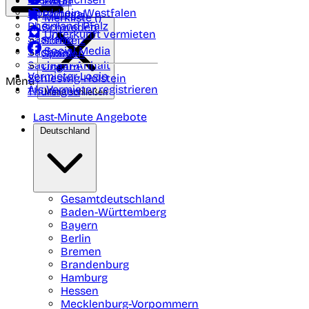
Polen
FAQ
Nordrhein-Westfalen
Portugal
Merkliste (
)
Rheinland Pfalz
Schweden
Unterkunft vermieten
Saarland
Schweiz
Social Media
Sachsen
Spanien
Sachsen-Anhalt
Ungarn
Vermieter-Login
Schleswig-Holstein
Menü
Als Vermieter registrieren
Thüringen
Menü schließen
Last-Minute Angebote
Deutschland
Gesamtdeutschland
Baden-Württemberg
Bayern
Berlin
Bremen
Brandenburg
Hamburg
Hessen
Mecklenburg-Vorpommern