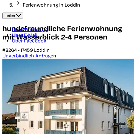
Ferienwohnung in Loddin
Teilen
hundefreundliche Ferienwohnung
Über WhatsApp
Über E-Mail
mit Wasserblick 2-4 Personen
Über Facebook
#8264 -
17459
Loddin
Unverbindlich Anfragen