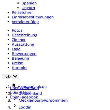
Spanien
Ungarn
Reiseführer
Einreisebestimmungen
Vermieter-Blog
Fotos
Beschreibung
Zimmer
Ausstattung
Lage
Bewertungen
Belegung
Preise
Kontakt
Teilen
Hundeurlaub.de
Über WhatsApp
Über E-Mail
Deutschland
Über Facebook
Mecklenburg-Vorpommern
Loddin