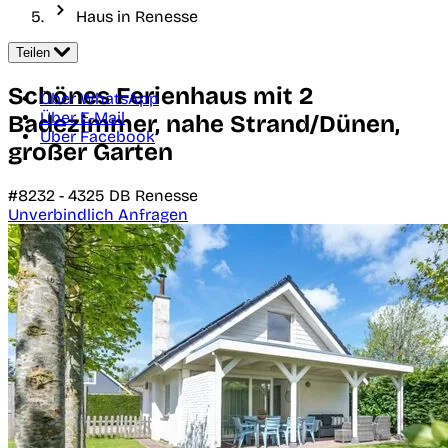
Haus in Renesse
Teilen
Schönes Ferienhaus mit 2
Über WhatsApp
Über E-Mail
Badezimmer, nahe Strand/Dünen,
Über Facebook
großer Garten
#8232 -
4325 DB
Renesse
Unverbindlich Anfragen