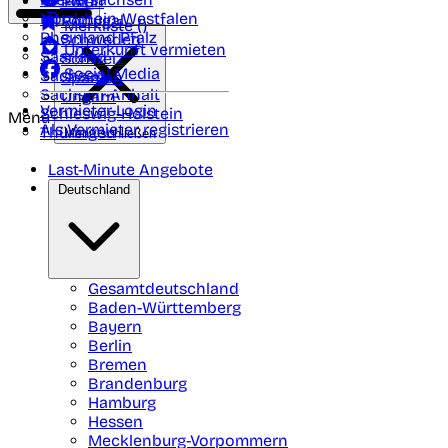
Polen
FAQ
Nordrhein-Westfalen
Portugal
Merkliste (
)
Rheinland Pfalz
Schweden
Unterkunft vermieten
Saarland
Schweiz
Social Media
Sachsen
Spanien
Sachsen-Anhalt
Ungarn
Vermieter-Login
Schleswig-Holstein
Menü
Als Vermieter registrieren
Thüringen
Menü schließen
Last-Minute Angebote
Deutschland
Gesamtdeutschland
Baden-Württemberg
Bayern
Berlin
Bremen
Brandenburg
Hamburg
Hessen
Mecklenburg-Vorpommern