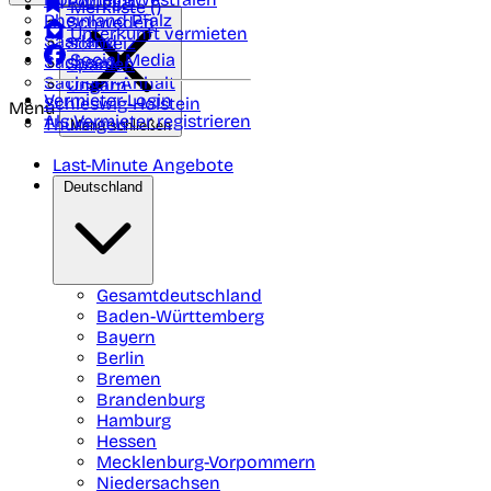
Portugal
Merkliste (
)
Rheinland Pfalz
Schweden
Unterkunft vermieten
Saarland
Schweiz
Social Media
Sachsen
Spanien
Sachsen-Anhalt
Ungarn
Vermieter-Login
Schleswig-Holstein
Menü
Als Vermieter registrieren
Thüringen
Menü schließen
Last-Minute Angebote
Deutschland
Gesamtdeutschland
Baden-Württemberg
Bayern
Berlin
Bremen
Brandenburg
Hamburg
Hessen
Mecklenburg-Vorpommern
Niedersachsen