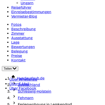
Ungarn
Reiseführer
Einreisebestimmungen
Vermieter-Blog
Fotos
Beschreibung
Zimmer
Ausstattung
Lage
Bewertungen
Belegung
Preise
Kontakt
Teilen
Hundeurlaub.de
Über WhatsApp
Über E-Mail
Deutschland
Über Facebook
Schleswig-Holstein
Fehmarn
Ferienwohnung in Lemkendorf