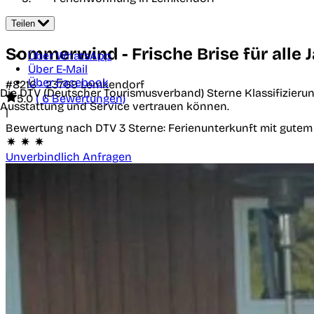
Teilen
Sommerwind - Frische Brise für alle 
Über WhatsApp
Über E-Mail
Über Facebook
#8216 -
23769
Lemkendorf
Die DTV (Deutscher Tourismusverband) Sterne Klassifizierun
5.0
( 6 Bewertungen)
Ausstattung und Service vertrauen können.
|
Bewertung nach DTV
3 Sterne: Ferienunterkunft mit gute
Unverbindlich Anfragen