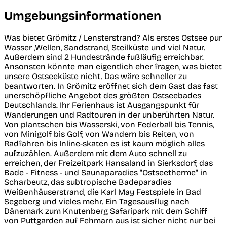
Umgebungsinformationen
Was bietet Grömitz / Lensterstrand? Als erstes Ostsee pur
Wasser ,Wellen, Sandstrand, Steilküste und viel Natur.
Außerdem sind 2 Hundestrände fußläufig erreichbar.
Ansonsten könnte man eigentlich eher fragen, was bietet
unsere Ostseeküste nicht. Das wäre schneller zu
beantworten. In Grömitz eröffnet sich dem Gast das fast
unerschöpfliche Angebot des größten Ostseebades
Deutschlands. Ihr Ferienhaus ist Ausgangspunkt für
Wanderungen und Radtouren in der unberührten Natur.
Von plantschen bis Wasserski, von Federball bis Tennis,
von Minigolf bis Golf, von Wandern bis Reiten, von
Radfahren bis Inline-skaten es ist kaum möglich alles
aufzuzählen. Außerdem mit dem Auto schnell zu
erreichen, der Freizeitpark Hansaland in Sierksdorf, das
Bade - Fitness - und Saunaparadies "Ostseetherme" in
Scharbeutz, das subtropische Badeparadies
Weißenhäuserstrand, die Karl May Festspiele in Bad
Segeberg und vieles mehr. Ein Tagesausflug nach
Dänemark zum Knutenberg Safaripark mit dem Schiff
von Puttgarden auf Fehmarn aus ist sicher nicht nur bei