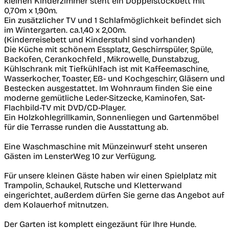
kleinen Kinderzimmer steht ein Doppelstockbett mit
0,70m x 1,90m.
Ein zusätzlicher TV und 1 Schlafmöglichkeit befindet sich
im Wintergarten. ca.1,40 x 2,00m.
(Kinderreisebett und Kinderstuhl sind vorhanden)
Die Küche mit schönem Essplatz, Geschirrspüler, Spüle,
Backofen, Cerankochfeld , Mikrowelle, Dunstabzug,
Kühlschrank mit Tiefkühlfach ist mit Kaffeemaschine,
Wasserkocher, Toaster, Eß- und Kochgeschirr, Gläsern und
Bestecken ausgestattet. Im Wohnraum finden Sie eine
moderne gemütliche Leder-Sitzecke, Kaminofen, Sat-
Flachbild-TV mit DVD/CD-Player.
Ein Holzkohlegrillkamin, Sonnenliegen und Gartenmöbel
für die Terrasse runden die Ausstattung ab.
Eine Waschmaschine mit Münzeinwurf steht unseren
Gästen im LensterWeg 10 zur Verfügung.
Für unsere kleinen Gäste haben wir einen Spielplatz mit
Trampolin, Schaukel, Rutsche und Kletterwand
eingerichtet, außerdem dürfen Sie gerne das Angebot auf
dem Kolauerhof mitnutzen.
Der Garten ist komplett eingezäunt für Ihre Hunde.