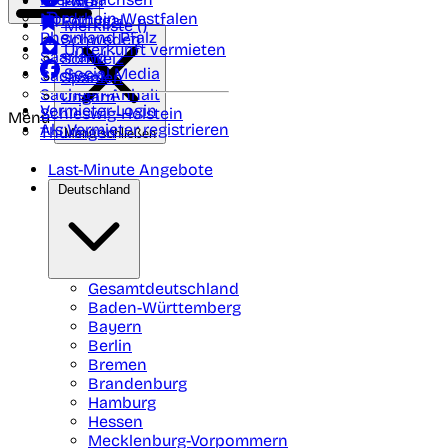
Polen
FAQ
Nordrhein-Westfalen
Portugal
Merkliste (
)
Rheinland Pfalz
Schweden
Unterkunft vermieten
Saarland
Schweiz
Social Media
Sachsen
Spanien
Sachsen-Anhalt
Ungarn
Vermieter-Login
Schleswig-Holstein
Menü
Als Vermieter registrieren
Thüringen
Menü schließen
Last-Minute Angebote
Deutschland
Gesamtdeutschland
Baden-Württemberg
Bayern
Berlin
Bremen
Brandenburg
Hamburg
Hessen
Mecklenburg-Vorpommern