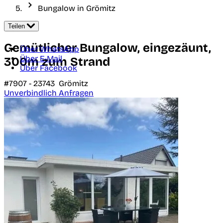
Bungalow in Grömitz
Teilen
Gemütlicher Bungalow, eingezäunt,
Über WhatsApp
Über E-Mail
300m zum Strand
Über Facebook
#7907 -
23743
Grömitz
Unverbindlich Anfragen