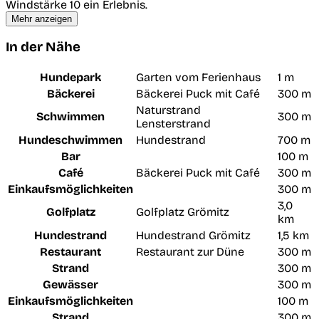
Windstärke 10 ein Erlebnis.
Mehr anzeigen
In der Nähe
Hundepark
Garten vom Ferienhaus
1 m
Bäckerei
Bäckerei Puck mit Café
300 m
Naturstrand
Schwimmen
300 m
Lensterstrand
Hundeschwimmen
Hundestrand
700 m
Bar
100 m
Café
Bäckerei Puck mit Café
300 m
Einkaufsmöglichkeiten
300 m
3,0
Golfplatz
Golfplatz Grömitz
km
Hundestrand
Hundestrand Grömitz
1,5 km
Restaurant
Restaurant zur Düne
300 m
Strand
300 m
Gewässer
300 m
Einkaufsmöglichkeiten
100 m
Strand
300 m