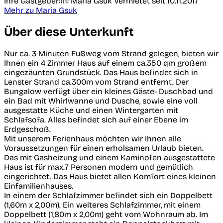
Ihre Gastgeber:in: Maria Gsuk
Vermietet seit 10.11.2017
Mehr zu Maria Gsuk
Über diese Unterkunft
Nur ca. 3 Minuten Fußweg vom Strand gelegen, bieten wir
Ihnen ein 4 Zimmer Haus auf einem ca.350 qm großem
eingezäunten Grundstück. Das Haus befindet sich in
Lenster Strand ca.300m vom Strand entfernt. Der
Bungalow verfügt über ein kleines Gäste- Duschbad und
ein Bad mit Whirlwanne und Dusche, sowie eine voll
ausgestatte Küche und einen Wintergarten mit
Schlafsofa. Alles befindet sich auf einer Ebene im
Erdgeschoß.
Mit unserem Ferienhaus möchten wir Ihnen alle
Voraussetzungen für einen erholsamen Urlaub bieten.
Das mit Gasheizung und einem Kaminofen ausgestattete
Haus ist für max.7 Personen modern und gemütlich
eingerichtet. Das Haus bietet allen Komfort eines kleinen
Einfamilienhauses.
In einem der Schlafzimmer befindet sich ein Doppelbett
(1,60m x 2,00m). Ein weiteres Schlafzimmer, mit einem
Doppelbett (1,80m x 2,00m) geht vom Wohnraum ab. Im