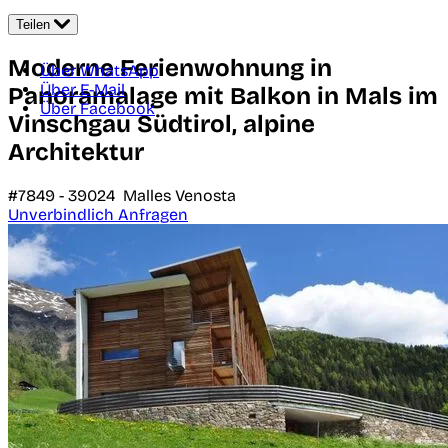
Teilen
Moderne Ferienwohnung in
Über WhatsApp
Über E-Mail
Panoramalage mit Balkon in Mals im
Über Facebook
Vinschgau Südtirol, alpine
Architektur
#7849 -
39024
Malles Venosta
Unverbindlich Anfragen