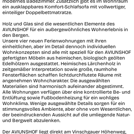
modernes Badezimmer. Zusätzlich gibt es im Wohnraum
ein ausklappbares Komfort-Schlafsofa mit vollwertiger,
einteiliger Doppelbettmatratze.
Holz und Glas sind die wesentlichen Elemente des
AVIUNSHOF für ein außergewöhnliches Wohnerlebnis in
den Bergen.
Unsere vier neuen Ferienwohnungen mit ihren
einheitlichen, aber im Detail dennoch individuellen
Wohnkonzepten sind alle mit speziell für den AVIUNSHOF
gefertigten Möbeln aus heimischen, biologisch geölten
Edelhölzern ausgestattet. Heimisches Lärchenholz in
zeitgemäßer Interpretation sowie große, raumhohe
Fensterflächen schaffen lichtdurchflutete Räume mit
angenehmen Wohncharakter. Die ausgewählten
Materialien sind harmonisch aufeinander abgestimmt.
Alle Wohnungen verfügen über eine kontrollierte Be- und
Entlüftung sowie Fußbodenheizung für ein wohliges
Wohnklima. Wenige ausgewählte Details sorgen für ein
stimmungsvolles Ambiente, aber ohne vom Wesentlichen,
der beeindruckenden Aussicht auf die umliegende Natur-
und Bergwelt abzulenken.
Der AVIUNSHOF liegt direkt am Vinschgauer Höhenweg,