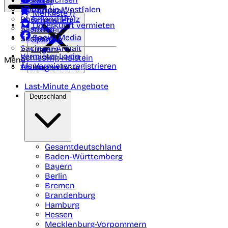
Polen
FAQ
Nordrhein-Westfalen
Portugal
Merkliste (
)
Rheinland Pfalz
Schweden
Unterkunft vermieten
Saarland
Schweiz
Social Media
Sachsen
Spanien
Sachsen-Anhalt
Ungarn
Vermieter-Login
Schleswig-Holstein
Menü
Als Vermieter registrieren
Thüringen
Menü schließen
Last-Minute Angebote
Deutschland
Gesamtdeutschland
Baden-Württemberg
Bayern
Berlin
Bremen
Brandenburg
Hamburg
Hessen
Mecklenburg-Vorpommern