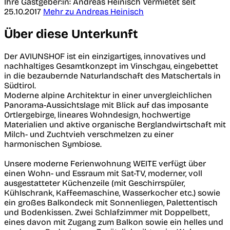
Ihre Gastgeber:in: Andreas Heinisch
Vermietet seit
25.10.2017
Mehr zu Andreas Heinisch
Über diese Unterkunft
Der AVIUNSHOF ist ein einzigartiges, innovatives und
nachhaltiges Gesamtkonzept im Vinschgau, eingebettet
in die bezaubernde Naturlandschaft des Matschertals in
Südtirol.
Moderne alpine Architektur in einer unvergleichlichen
Panorama-Aussichtslage mit Blick auf das imposante
Ortlergebirge, lineares Wohndesign, hochwertige
Materialien und aktive organische Berglandwirtschaft mit
Milch- und Zuchtvieh verschmelzen zu einer
harmonischen Symbiose.
Unsere moderne Ferienwohnung WEITE verfügt über
einen Wohn- und Essraum mit Sat-TV, moderner, voll
ausgestatteter Küchenzeile (mit Geschirrspüler,
Kühlschrank, Kaffeemaschine, Wasserkocher etc.) sowie
ein großes Balkondeck mit Sonnenliegen, Palettentisch
und Bodenkissen. Zwei Schlafzimmer mit Doppelbett,
eines davon mit Zugang zum Balkon sowie ein helles und