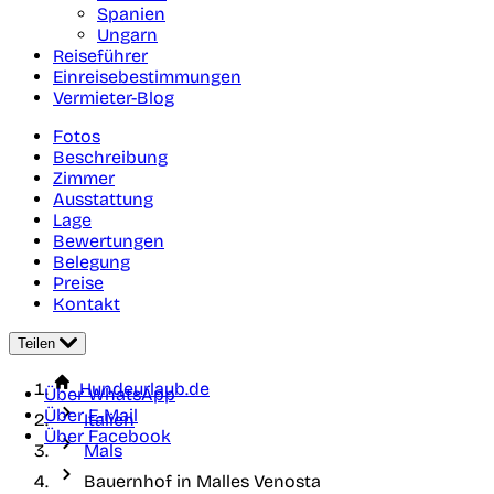
Spanien
Ungarn
Reiseführer
Einreisebestimmungen
Vermieter-Blog
Fotos
Beschreibung
Zimmer
Ausstattung
Lage
Bewertungen
Belegung
Preise
Kontakt
Teilen
Hundeurlaub.de
Über WhatsApp
Über E-Mail
Italien
Über Facebook
Mals
Bauernhof in Malles Venosta