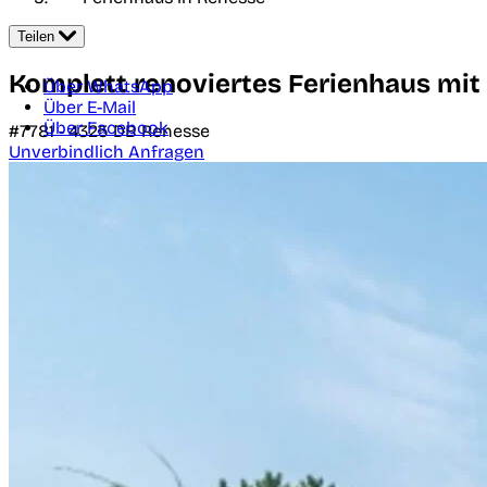
Teilen
Komplett renoviertes Ferienhaus mi
Über WhatsApp
Über E-Mail
Über Facebook
#7781 -
4325 DB
Renesse
Unverbindlich Anfragen