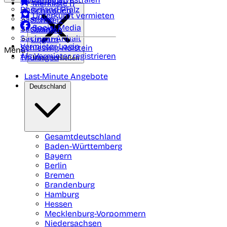
Portugal
Merkliste (
)
Rheinland Pfalz
Schweden
Unterkunft vermieten
Saarland
Schweiz
Social Media
Sachsen
Spanien
Sachsen-Anhalt
Ungarn
Vermieter-Login
Schleswig-Holstein
Menü
Als Vermieter registrieren
Thüringen
Menü schließen
Last-Minute Angebote
Deutschland
Gesamtdeutschland
Baden-Württemberg
Bayern
Berlin
Bremen
Brandenburg
Hamburg
Hessen
Mecklenburg-Vorpommern
Niedersachsen