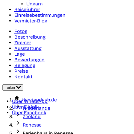
Ungarn
Reiseführer
Einreisebestimmungen
Vermieter-Blog
Fotos
Beschreibung
Zimmer
Ausstattung
Lage
Bewertungen
Belegung
Preise
Kontakt
Teilen
Hundeurlaub.de
Über WhatsApp
Über E-Mail
Niederlande
Über Facebook
Zeeland
Renesse
Ferienhaus in Renesse