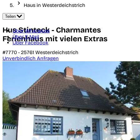
Haus in Westerdeichstrich
Teilen
Hus Stinteck - Charmantes
Über WhatsApp
Über E-Mail
Ferienhaus mit vielen Extras
Über Facebook
#7770 -
25761
Westerdeichstrich
Unverbindlich Anfragen