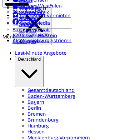
Polen
FAQ
Nordrhein-Westfalen
Portugal
Merkliste (
)
Rheinland Pfalz
Schweden
Unterkunft vermieten
Saarland
Schweiz
Social Media
Sachsen
Spanien
Sachsen-Anhalt
Ungarn
Vermieter-Login
Schleswig-Holstein
Menü
Als Vermieter registrieren
Thüringen
Menü schließen
Last-Minute Angebote
Deutschland
Gesamtdeutschland
Baden-Württemberg
Bayern
Berlin
Bremen
Brandenburg
Hamburg
Hessen
Mecklenburg-Vorpommern