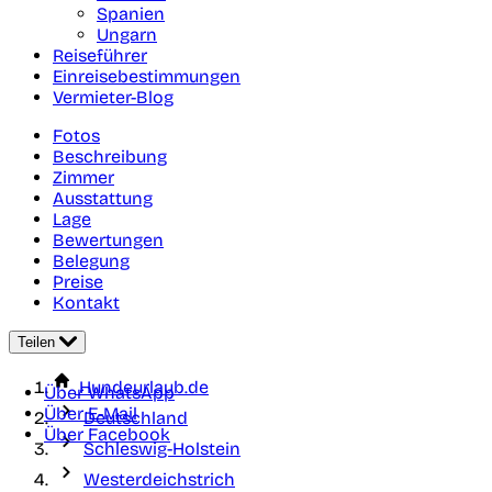
Spanien
Ungarn
Reiseführer
Einreisebestimmungen
Vermieter-Blog
Fotos
Beschreibung
Zimmer
Ausstattung
Lage
Bewertungen
Belegung
Preise
Kontakt
Teilen
Hundeurlaub.de
Über WhatsApp
Über E-Mail
Deutschland
Über Facebook
Schleswig-Holstein
Westerdeichstrich