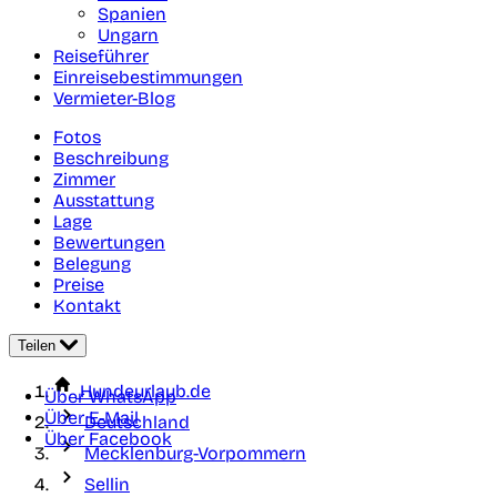
Spanien
Ungarn
Reiseführer
Einreisebestimmungen
Vermieter-Blog
Fotos
Beschreibung
Zimmer
Ausstattung
Lage
Bewertungen
Belegung
Preise
Kontakt
Teilen
Hundeurlaub.de
Über WhatsApp
Über E-Mail
Deutschland
Über Facebook
Mecklenburg-Vorpommern
Sellin