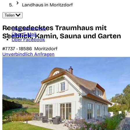
Landhaus in Moritzdorf
Teilen
Reetgedecktes Traumhaus mit
Über WhatsApp
Über E-Mail
Seeblick, Kamin, Sauna und Garten
Über Facebook
#7737 -
18586
Moritzdorf
Unverbindlich Anfragen