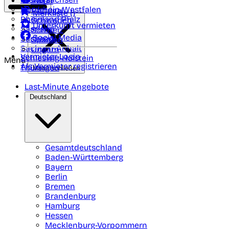
Polen
FAQ
Nordrhein-Westfalen
Portugal
Merkliste (
)
Rheinland Pfalz
Schweden
Unterkunft vermieten
Saarland
Schweiz
Social Media
Sachsen
Spanien
Sachsen-Anhalt
Ungarn
Vermieter-Login
Schleswig-Holstein
Menü
Als Vermieter registrieren
Thüringen
Menü schließen
Last-Minute Angebote
Deutschland
Gesamtdeutschland
Baden-Württemberg
Bayern
Berlin
Bremen
Brandenburg
Hamburg
Hessen
Mecklenburg-Vorpommern