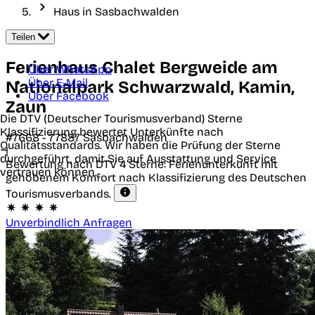
Haus in Sasbachwalden
Teilen
Ferienhaus Chalet Bergweide am
Über WhatsApp
Über E-Mail
Nationalpark Schwarzwald, Kamin,
Über Facebook
Zaun
Die DTV (Deutscher Tourismusverband) Sterne
Klassifizierung bewertet Unterkünfte nach
#7668 -
77887
Sasbachwalden
Qualitätsstandards. Wir haben die Prüfung der Sterne
|
durchgeführt, damit Sie auf Ausstattung und Service
Bewertung nach DTV
4 Sterne: Ferienunterkunft mit
vertrauen können.
gehobenem Komfort nach Klassifizierung des Deutschen
Tourismusverbands.
Unverbindlich Anfragen