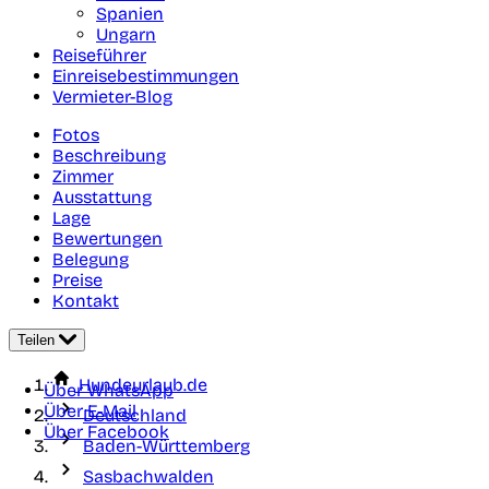
Spanien
Ungarn
Reiseführer
Einreisebestimmungen
Vermieter-Blog
Fotos
Beschreibung
Zimmer
Ausstattung
Lage
Bewertungen
Belegung
Preise
Kontakt
Teilen
Hundeurlaub.de
Über WhatsApp
Über E-Mail
Deutschland
Über Facebook
Baden-Württemberg
Sasbachwalden