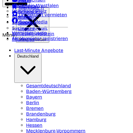
Polen
FAQ
Nordrhein-Westfalen
Portugal
Merkliste (
)
Rheinland Pfalz
Schweden
Unterkunft vermieten
Saarland
Schweiz
Social Media
Sachsen
Spanien
Sachsen-Anhalt
Ungarn
Vermieter-Login
Schleswig-Holstein
Menü
Als Vermieter registrieren
Thüringen
Menü schließen
Last-Minute Angebote
Deutschland
Gesamtdeutschland
Baden-Württemberg
Bayern
Berlin
Bremen
Brandenburg
Hamburg
Hessen
Mecklenburg-Vorpommern