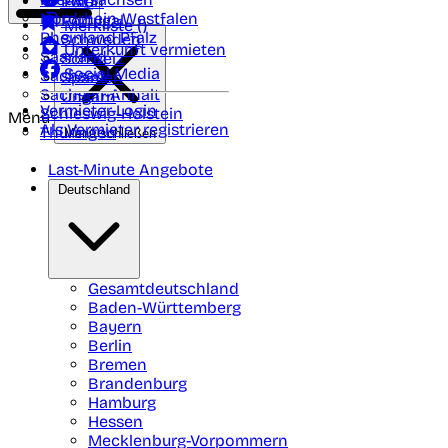
Polen
FAQ
Nordrhein-Westfalen
Portugal
Merkliste (
)
Rheinland Pfalz
Schweden
Unterkunft vermieten
Saarland
Schweiz
Social Media
Sachsen
Spanien
Sachsen-Anhalt
Ungarn
Vermieter-Login
Schleswig-Holstein
Menü
Als Vermieter registrieren
Thüringen
Menü schließen
Last-Minute Angebote
Deutschland
Gesamtdeutschland
Baden-Württemberg
Bayern
Berlin
Bremen
Brandenburg
Hamburg
Hessen
Mecklenburg-Vorpommern