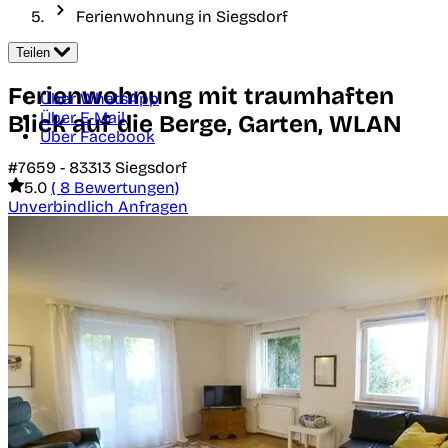
Ferienwohnung in Siegsdorf
Teilen
Ferienwohnung mit traumhaften
Über WhatsApp
Über E-Mail
Blick auf die Berge, Garten, WLAN
Über Facebook
#7659 -
83313
Siegsdorf
5.0
( 8 Bewertungen)
Unverbindlich Anfragen