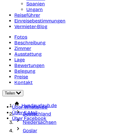
Spanien
Ungarn
Reiseführer
Einreisebestimmungen
Vermieter-Blog
Fotos
Beschreibung
Zimmer
Ausstattung
Lage
Bewertungen
Belegung
Preise
Kontakt
Teilen
Hundeurlaub.de
Über WhatsApp
Über E-Mail
Deutschland
Über Facebook
Niedersachsen
Goslar