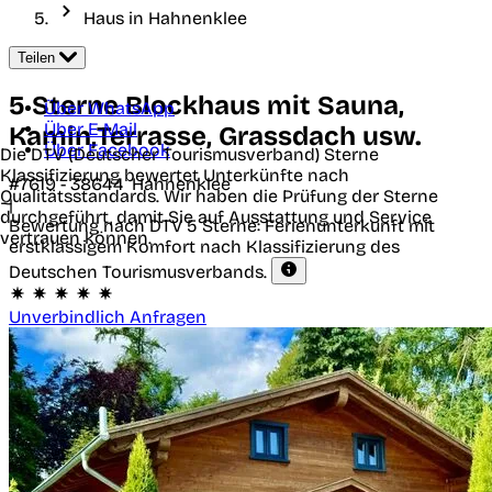
Haus in Hahnenklee
Teilen
5 Sterne Blockhaus mit Sauna,
Über WhatsApp
Über E-Mail
Kamin,Terrasse, Grassdach usw.
Über Facebook
Die DTV (Deutscher Tourismusverband) Sterne
Klassifizierung bewertet Unterkünfte nach
#7619 -
38644
Hahnenklee
Qualitätsstandards. Wir haben die Prüfung der Sterne
|
durchgeführt, damit Sie auf Ausstattung und Service
Bewertung nach DTV
5 Sterne: Ferienunterkunft mit
vertrauen können.
erstklassigem Komfort nach Klassifizierung des
Deutschen Tourismusverbands.
Unverbindlich Anfragen