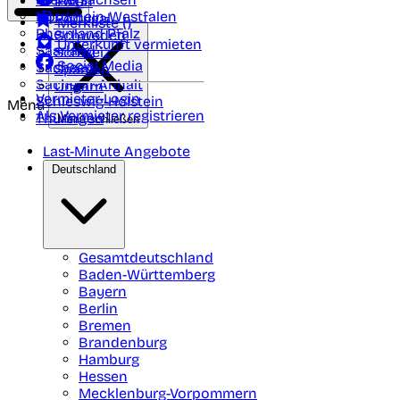
Polen
FAQ
Nordrhein-Westfalen
Portugal
Merkliste (
)
Rheinland Pfalz
Schweden
Unterkunft vermieten
Saarland
Schweiz
Social Media
Sachsen
Spanien
Sachsen-Anhalt
Ungarn
Vermieter-Login
Schleswig-Holstein
Menü
Als Vermieter registrieren
Thüringen
Menü schließen
Last-Minute Angebote
Deutschland
Gesamtdeutschland
Baden-Württemberg
Bayern
Berlin
Bremen
Brandenburg
Hamburg
Hessen
Mecklenburg-Vorpommern